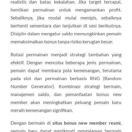
realistis dan batas kekalahan. Jika target tercapai,
hentikan permainan untuk mengamankan profit.
Sebaliknya, jika modal mulai menipis, sebaiknya
berhenti sementara dan lanjutkan di sesi berikutnya.
Disiplin dalam mengatur saldo memungkinkan pemain
memaksimalkan bonus tanpa risiko kerugian besar.
Rotasi permainan menjadi strategi tambahan yang
efektif. Dengan mencoba beberapa jenis permainan,
pemain dapat membaca pola kemenangan, terutama
pada slot dan permainan berbasis RNG (Random
Number Generator). Kombinasi strategi bermain,
manajemen saldo, dan pemanfaatan bonus new
member akan meningkatkan peluang pemain baru
meraih kemenangan signifikan.
Dengan bermain di
situs bonus new member resmi
,
pemain baru dapat menikmati pengalaman bermain