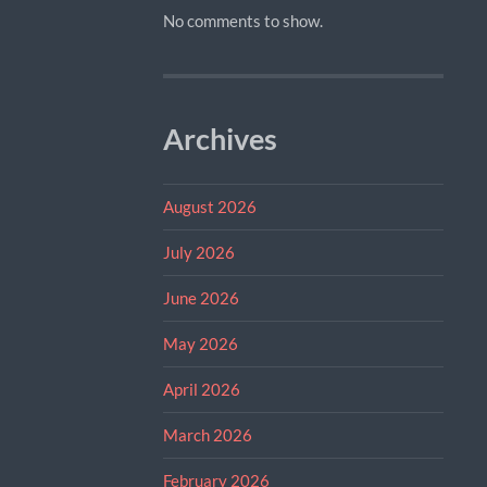
No comments to show.
Archives
August 2026
July 2026
June 2026
May 2026
April 2026
March 2026
February 2026