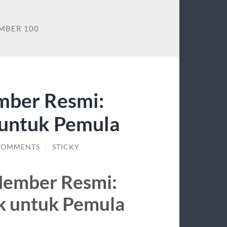
MBER 100
mber Resmi:
 untuk Pemula
COMMENTS
/
STICKY
Member Resmi:
k untuk Pemula