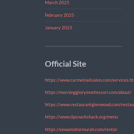
March 2025
February 2025
January 2025
Official Site
https://www.carmelnailsalon.com/services.h
https://morningglorymontessori.com/about/
https://www.restaurantglenwood.com/restau
https://www.ilpsnackshack.org/menu
https://sewamotormurah.com/rental-