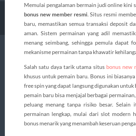
Memulai pengalaman bermain judi online kini
bonus new member resmi
. Situs resmi memb
baru, memastikan semua transaksi deposit da
aman. Sistem permainan yang adil memastik
menang seimbang, sehingga pemula dapat fo
mekanisme permainan tanpa khawatir kehilangan
Salah satu daya tarik utama situs
bonus new 
khusus untuk pemain baru. Bonus ini biasanya
free spin yang dapat langsung digunakan untuk
pemain baru bisa menjajal berbagai permainan
peluang menang tanpa risiko besar. Selain i
permainan lengkap, mulai dari slot modern h
bonus menarik yang menambah keseruan penga