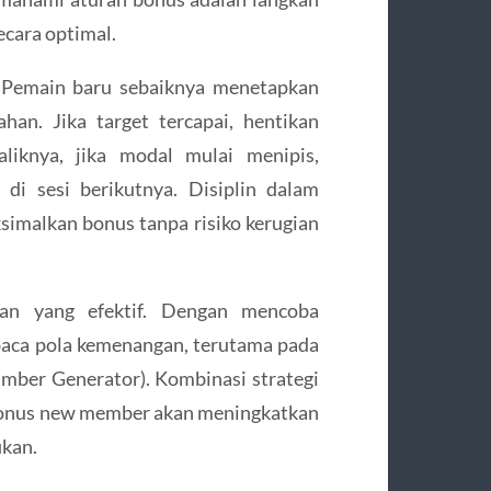
cara optimal.
. Pemain baru sebaiknya menetapkan
han. Jika target tercapai, hentikan
liknya, jika modal mulai menipis,
di sesi berikutnya. Disiplin dalam
malkan bonus tanpa risiko kerugian
han yang efektif. Dengan mencoba
aca pola kemenangan, terutama pada
ber Generator). Kombinasi strategi
bonus new member akan meningkatkan
ikan.