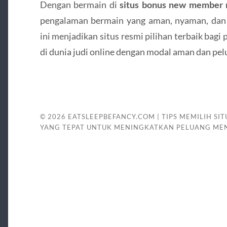
Dengan bermain di
situs bonus new member 
pengalaman bermain yang aman, nyaman, da
ini menjadikan situs resmi pilihan terbaik bag
di dunia judi online dengan modal aman dan pe
© 2026
EATSLEEPBEFANCY.COM | TIPS MEMILIH SIT
YANG TEPAT UNTUK MENINGKATKAN PELUANG ME