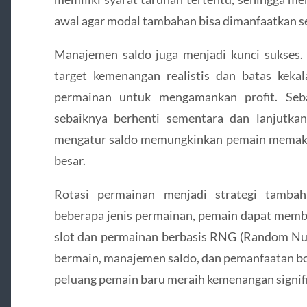
awal agar modal tambahan bisa dimanfaatkan se
Manajemen saldo juga menjadi kunci sukses
target kemenangan realistis dan batas kekala
permainan untuk mengamankan profit. Seba
sebaiknya berhenti sementara dan lanjutkan 
mengatur saldo memungkinkan pemain memaksi
besar.
Rotasi permainan menjadi strategi tamba
beberapa jenis permainan, pemain dapat memb
slot dan permainan berbasis RNG (Random Num
bermain, manajemen saldo, dan pemanfaatan 
peluang pemain baru meraih kemenangan signif