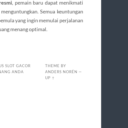
resmi
, pemain baru dapat menikmati
n menguntungkan. Semua keuntungan
i pemula yang ingin memulai perjalanan
luang menang optimal.
US SLOT GACOR
THEME BY
NANG ANDA
ANDERS NORÉN
—
UP ↑