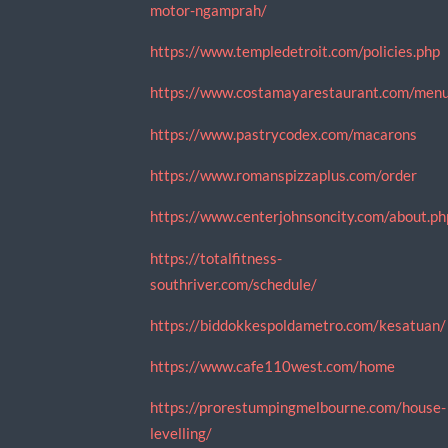
motor-ngamprah/
https://www.templedetroit.com/policies.php
https://www.costamayarestaurant.com/men
https://www.pastrycodex.com/macarons
https://www.romanspizzaplus.com/order
https://www.centerjohnsoncity.com/about.ph
https://totalfitness-
southriver.com/schedule/
https://biddokkespoldametro.com/kesatuan/
https://www.cafe110west.com/home
https://prorestumpingmelbourne.com/house-
levelling/