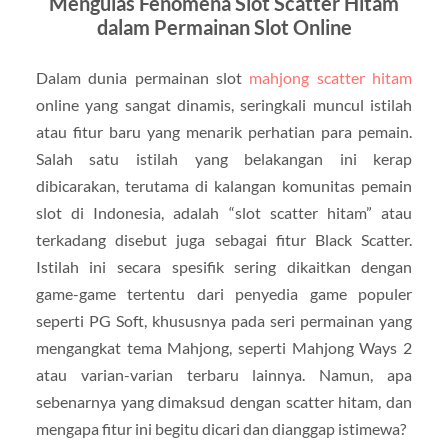
Mengulas Fenomena Slot Scatter Hitam
dalam Permainan Slot Online
Dalam dunia permainan slot
mahjong scatter hitam
online yang sangat dinamis, seringkali muncul istilah
atau fitur baru yang menarik perhatian para pemain.
Salah satu istilah yang belakangan ini kerap
dibicarakan, terutama di kalangan komunitas pemain
slot di Indonesia, adalah “slot scatter hitam” atau
terkadang disebut juga sebagai fitur Black Scatter.
Istilah ini secara spesifik sering dikaitkan dengan
game-game tertentu dari penyedia game populer
seperti PG Soft, khususnya pada seri permainan yang
mengangkat tema Mahjong, seperti Mahjong Ways 2
atau varian-varian terbaru lainnya. Namun, apa
sebenarnya yang dimaksud dengan scatter hitam, dan
mengapa fitur ini begitu dicari dan dianggap istimewa?