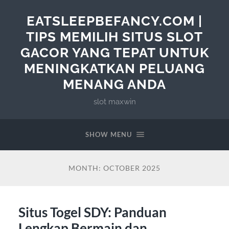
EATSLEEPBEFANCY.COM |
TIPS MEMILIH SITUS SLOT
GACOR YANG TEPAT UNTUK
MENINGKATKAN PELUANG
MENANG ANDA
slot maxwin
SHOW MENU
MONTH:
OCTOBER 2025
Situs Togel SDY: Panduan
Lengkap Bermain dan