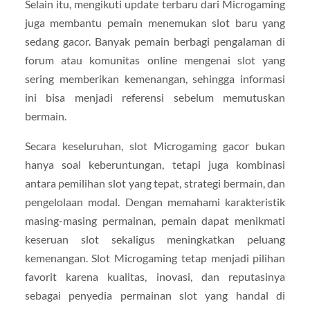
Selain itu, mengikuti update terbaru dari Microgaming
juga membantu pemain menemukan slot baru yang
sedang gacor. Banyak pemain berbagi pengalaman di
forum atau komunitas online mengenai slot yang
sering memberikan kemenangan, sehingga informasi
ini bisa menjadi referensi sebelum memutuskan
bermain.
Secara keseluruhan, slot Microgaming gacor bukan
hanya soal keberuntungan, tetapi juga kombinasi
antara pemilihan slot yang tepat, strategi bermain, dan
pengelolaan modal. Dengan memahami karakteristik
masing-masing permainan, pemain dapat menikmati
keseruan slot sekaligus meningkatkan peluang
kemenangan. Slot Microgaming tetap menjadi pilihan
favorit karena kualitas, inovasi, dan reputasinya
sebagai penyedia permainan slot yang handal di