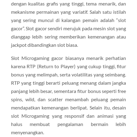
dengan kualitas grafis yang tinggi, tema menarik, dan
mekanisme permainan yang variatif. Salah satu istilah
yang sering muncul di kalangan pemain adalah “slot
gacor”. Slot gacor sendiri merujuk pada mesin slot yang
dianggap lebih sering memberikan kemenangan atau
jackpot dibandingkan slot biasa.
Slot Microgaming gacor biasanya menarik perhatian
karena RTP (Return to Player) yang cukup tinggi, fitur
bonus yang melimpah, serta volatilitas yang seimbang.
RTP yang tinggi berarti peluang menang dalam jangka
panjang lebih besar, sementara fitur bonus seperti free
spins, wild, dan scatter menambah peluang pemain
mendapatkan kemenangan berlipat. Selain itu, desain
slot Microgaming yang responsif dan animasi yang
halus membuat pengalaman bermain lebih
menyenangkan.