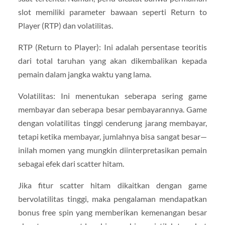
slot memiliki parameter bawaan seperti Return to
Player (RTP) dan volatilitas.
RTP (Return to Player): Ini adalah persentase teoritis
dari total taruhan yang akan dikembalikan kepada
pemain dalam jangka waktu yang lama.
Volatilitas: Ini menentukan seberapa sering game
membayar dan seberapa besar pembayarannya. Game
dengan volatilitas tinggi cenderung jarang membayar,
tetapi ketika membayar, jumlahnya bisa sangat besar—
inilah momen yang mungkin diinterpretasikan pemain
sebagai efek dari scatter hitam.
Jika fitur scatter hitam dikaitkan dengan game
bervolatilitas tinggi, maka pengalaman mendapatkan
bonus free spin yang memberikan kemenangan besar