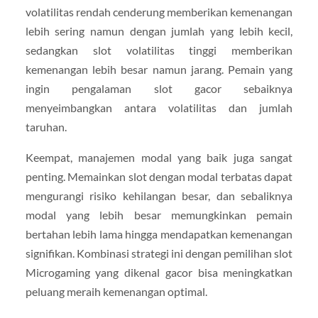
volatilitas rendah cenderung memberikan kemenangan
lebih sering namun dengan jumlah yang lebih kecil,
sedangkan slot volatilitas tinggi memberikan
kemenangan lebih besar namun jarang. Pemain yang
ingin pengalaman slot gacor sebaiknya
menyeimbangkan antara volatilitas dan jumlah
taruhan.
Keempat, manajemen modal yang baik juga sangat
penting. Memainkan slot dengan modal terbatas dapat
mengurangi risiko kehilangan besar, dan sebaliknya
modal yang lebih besar memungkinkan pemain
bertahan lebih lama hingga mendapatkan kemenangan
signifikan. Kombinasi strategi ini dengan pemilihan slot
Microgaming yang dikenal gacor bisa meningkatkan
peluang meraih kemenangan optimal.