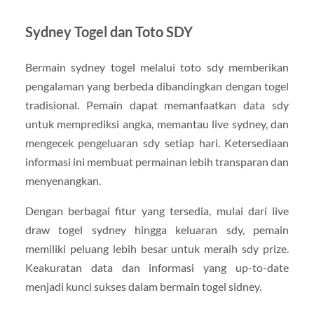
Sydney Togel dan Toto SDY
Bermain sydney togel melalui toto sdy memberikan
pengalaman yang berbeda dibandingkan dengan togel
tradisional. Pemain dapat memanfaatkan data sdy
untuk memprediksi angka, memantau live sydney, dan
mengecek pengeluaran sdy setiap hari. Ketersediaan
informasi ini membuat permainan lebih transparan dan
menyenangkan.
Dengan berbagai fitur yang tersedia, mulai dari live
draw togel sydney hingga keluaran sdy, pemain
memiliki peluang lebih besar untuk meraih sdy prize.
Keakuratan data dan informasi yang up-to-date
menjadi kunci sukses dalam bermain togel sidney.