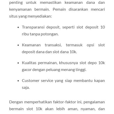
penting untuk memastikan keamanan dana dan
kenyamanan bermain. Pemain disarankan mencari
situs yang menyediakan:
Transparansi deposit, seperti slot deposit 10
ribu tanpa potongan.
Keamanan transaksi, termasuk opsi slot
deposit dana dan slot dana 10k.
Kualitas permainan, khususnya slot depo 10k
gacor dengan peluang menang tinggi.
Customer service yang siap membantu kapan
saja.
Dengan memperhatikan faktor-faktor ini, pengalaman
bermain slot 10k akan lebih aman, nyaman, dan