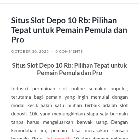
Situs Slot Depo 10 Rb: Pilihan
Tepat untuk Pemain Pemula dan
Pro
OCTOBER 30, 2025
/
0 COMMENTS
Situs Slot Depo 10 Rb: Pilihan Tepat untuk
Pemain Pemula dan Pro
Industri permainan slot online semakin populer,
terutama bagi pemain yang ingin memulai dengan
modal kecil. Salah satu pilihan terbaik adalah slot
deposit 10k, yang memungkinkan siapa saja bermain
tanpa harus mengeluarkan banyak uang. Dengan
kemudahan ini, pemain bisa merasakan sensasi
bermain Situs
slot deposit
10 ribu dengan peluang