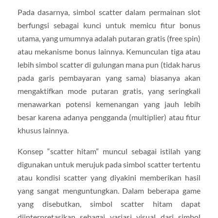
Pada dasarnya, simbol scatter dalam permainan slot
berfungsi sebagai kunci untuk memicu fitur bonus
utama, yang umumnya adalah putaran gratis (free spin)
atau mekanisme bonus lainnya. Kemunculan tiga atau
lebih simbol scatter di gulungan mana pun (tidak harus
pada garis pembayaran yang sama) biasanya akan
mengaktifkan mode putaran gratis, yang seringkali
menawarkan potensi kemenangan yang jauh lebih
besar karena adanya pengganda (multiplier) atau fitur
khusus lainnya.
Konsep “scatter hitam” muncul sebagai istilah yang
digunakan untuk merujuk pada simbol scatter tertentu
atau kondisi scatter yang diyakini memberikan hasil
yang sangat menguntungkan. Dalam beberapa game
yang disebutkan, simbol scatter hitam dapat
diinterpretasikan sebagai variasi visual dari simbol