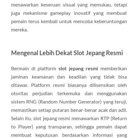
menawarkan keseruan visual yang memukau, tetapi
juga mekanisme gameplay inovatif yang membuat
pemain terus kembali untuk mencoba keberuntungan
mereka.
Mengenal Lebih Dekat Slot Jepang Resmi
Bermain di platform
slot jepang resmi
memberikan
jaminan keamanan dan keadilan yang tidak bisa
ditawar. Platform resmi biasanya dilisensikan oleh
otoritas perjudian terkemuka dan menggunakan
sistem RNG (Random Number Generator) yang teruji,
memastikan setiap putaran benar-benar acak dan adil.
Selain itu, slot jepang resmi menawarkan RTP (Return
to Player) yang transparan, sehingga pemain dapat
membuat keputusan berdasarkan informasi yang