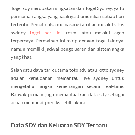
Togel sdy merupakan singkatan dari Togel Sydney, yaitu
permainan angka yang hasilnya diumumkan setiap hari
tertentu. Pemain bisa memasang taruhan melalui situs
sydney
togel hari ini
resmi atau melalui agen
terpercaya. Permainan ini mirip dengan togel lainnya,
namun memiliki jadwal pengeluaran dan sistem angka
yang khas.
Salah satu daya tarik utama toto sdy atau lotto sydney
adalah kemudahan memantau live sydney untuk
mengetahui angka kemenangan secara real-time.
Banyak pemain juga memanfaatkan data sdy sebagai
acuan membuat prediksi lebih akurat.
Data SDY dan Keluaran SDY Terbaru