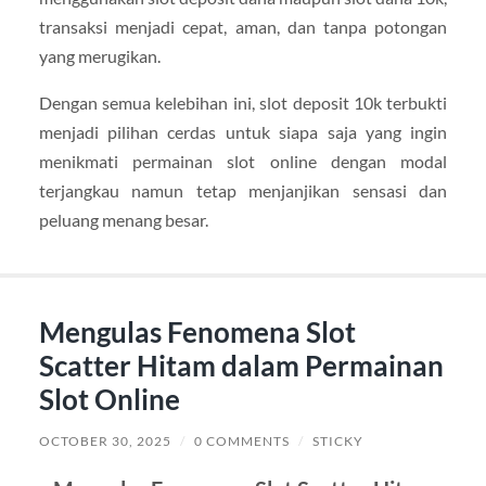
transaksi menjadi cepat, aman, dan tanpa potongan
yang merugikan.
Dengan semua kelebihan ini, slot deposit 10k terbukti
menjadi pilihan cerdas untuk siapa saja yang ingin
menikmati permainan slot online dengan modal
terjangkau namun tetap menjanjikan sensasi dan
peluang menang besar.
Mengulas Fenomena Slot
Scatter Hitam dalam Permainan
Slot Online
OCTOBER 30, 2025
/
0 COMMENTS
/
STICKY