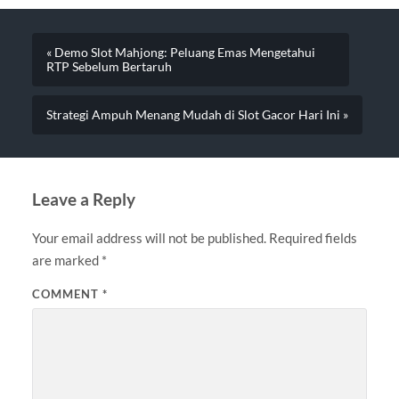
« Demo Slot Mahjong: Peluang Emas Mengetahui
RTP Sebelum Bertaruh
Strategi Ampuh Menang Mudah di Slot Gacor Hari Ini »
Leave a Reply
Your email address will not be published.
Required fields
are marked
*
COMMENT
*