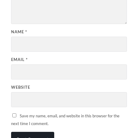
NAME
*
EMAIL
*
WEBSITE
Save my name, email, and website in this browser for the
next time I comment.