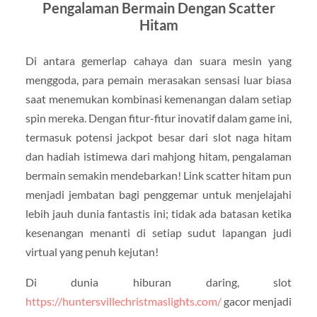
Pengalaman Bermain Dengan Scatter
Hitam
Di antara gemerlap cahaya dan suara mesin yang
menggoda, para pemain merasakan sensasi luar biasa
saat menemukan kombinasi kemenangan dalam setiap
spin mereka. Dengan fitur-fitur inovatif dalam game ini,
termasuk potensi jackpot besar dari slot naga hitam
dan hadiah istimewa dari mahjong hitam, pengalaman
bermain semakin mendebarkan! Link scatter hitam pun
menjadi jembatan bagi penggemar untuk menjelajahi
lebih jauh dunia fantastis ini; tidak ada batasan ketika
kesenangan menanti di setiap sudut lapangan judi
virtual yang penuh kejutan!
Di dunia hiburan daring, slot
https://huntersvillechristmaslights.com/
gacor menjadi