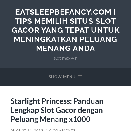
EATSLEEPBEFANCY.COM |
TIPS MEMILIH SITUS SLOT
GACOR YANG TEPAT UNTUK
MENINGKATKAN PELUANG
MENANG ANDA
slot maxwin
SHOW MENU
Starlight Princess: Panduan
Lengkap Slot Gacor dengan
Peluang Menang x1000
AUGUST 14, 2025
/
0 COMMENTS