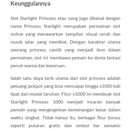
Keunggulannya
Slot Starlight Princess atau yang juga dikenal dengan
nama Princess Starlight merupakan permainan slot
online yang menawarkan tampilan visual cerah dan
musik latar yang memikat. Dengan karakter utama
seorang princess cantik yang menjadi ikon dalam
permainan, slot ini membawa pemain ke dunia fantasi
penuh warna dan keseruan.
Salah satu daya tarik utama dari slot princess adalah
peluang jackpot yang bisa mencapai hingga x1000 kali
lipat dari modal taruhan. Fitur x1000 ini membuat slot
Starlight Princess 1000 menjadi incaran banyak
pemain yang menginginkan kemenangan besar dalam
waktu singkat. Tidak hanya itu, berbagai fitur bonus
seperti putaran gratis dan simbol liar semakin