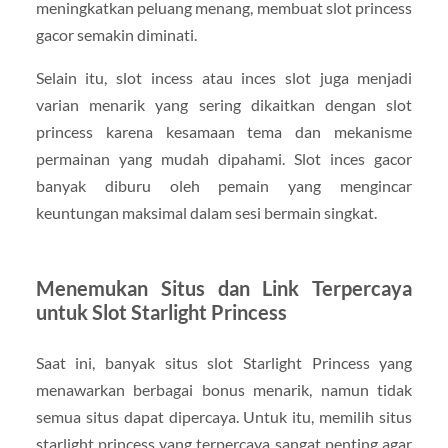
meningkatkan peluang menang, membuat slot princess
gacor semakin diminati.
Selain itu, slot incess atau inces slot juga menjadi
varian menarik yang sering dikaitkan dengan slot
princess karena kesamaan tema dan mekanisme
permainan yang mudah dipahami. Slot inces gacor
banyak diburu oleh pemain yang mengincar
keuntungan maksimal dalam sesi bermain singkat.
Menemukan Situs dan Link Terpercaya
untuk Slot Starlight Princess
Saat ini, banyak situs slot Starlight Princess yang
menawarkan berbagai bonus menarik, namun tidak
semua situs dapat dipercaya. Untuk itu, memilih situs
starlight princess yang terpercaya sangat penting agar