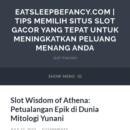
EATSLEEPBEFANCY.COM |
TIPS MEMILIH SITUS SLOT
GACOR YANG TEPAT UNTUK
MENINGKATKAN PELUANG
MENANG ANDA
slot maxwin
SHOW MENU
Slot Wisdom of Athena:
Petualangan Epik di Dunia
Mitologi Yunani
JULY 27, 2025
/
0 COMMENTS