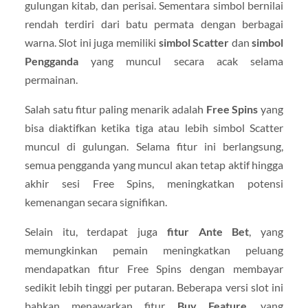
gulungan kitab, dan perisai. Sementara simbol bernilai
rendah terdiri dari batu permata dengan berbagai
warna. Slot ini juga memiliki
simbol Scatter
dan
simbol
Pengganda
yang muncul secara acak selama
permainan.
Salah satu fitur paling menarik adalah
Free Spins
yang
bisa diaktifkan ketika tiga atau lebih simbol Scatter
muncul di gulungan. Selama fitur ini berlangsung,
semua pengganda yang muncul akan tetap aktif hingga
akhir sesi Free Spins, meningkatkan potensi
kemenangan secara signifikan.
Selain itu, terdapat juga
fitur Ante Bet
, yang
memungkinkan pemain meningkatkan peluang
mendapatkan fitur Free Spins dengan membayar
sedikit lebih tinggi per putaran. Beberapa versi slot ini
bahkan menawarkan fitur
Buy Feature
, yang