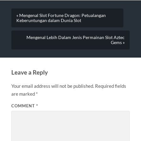
« Mengenal Slot Fortune Dragon: Petualangan
Keberuntungan dalam Dunia Slot
Mengenal Lebih Dalam Jenis Permainan Slot Aztec
Gems »
Leave a Reply
Your email address will not be published.
Required fields
are marked
*
COMMENT
*