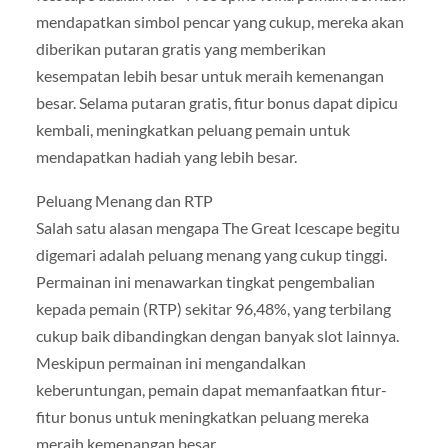
mendapatkan simbol pencar yang cukup, mereka akan
diberikan putaran gratis yang memberikan
kesempatan lebih besar untuk meraih kemenangan
besar. Selama putaran gratis, fitur bonus dapat dipicu
kembali, meningkatkan peluang pemain untuk
mendapatkan hadiah yang lebih besar.
Peluang Menang dan RTP
Salah satu alasan mengapa The Great Icescape begitu
digemari adalah peluang menang yang cukup tinggi.
Permainan ini menawarkan tingkat pengembalian
kepada pemain (RTP) sekitar 96,48%, yang terbilang
cukup baik dibandingkan dengan banyak slot lainnya.
Meskipun permainan ini mengandalkan
keberuntungan, pemain dapat memanfaatkan fitur-
fitur bonus untuk meningkatkan peluang mereka
meraih kemenangan besar.