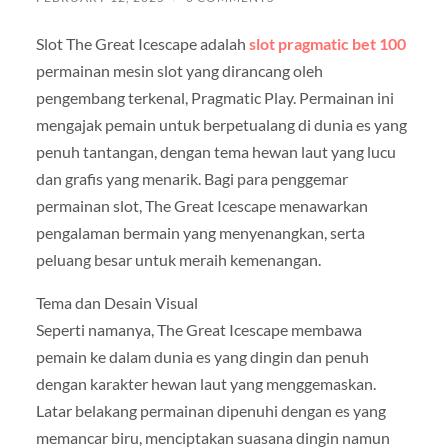
Slot The Great Icescape adalah
slot pragmatic bet 100
permainan mesin slot yang dirancang oleh
pengembang terkenal, Pragmatic Play. Permainan ini
mengajak pemain untuk berpetualang di dunia es yang
penuh tantangan, dengan tema hewan laut yang lucu
dan grafis yang menarik. Bagi para penggemar
permainan slot, The Great Icescape menawarkan
pengalaman bermain yang menyenangkan, serta
peluang besar untuk meraih kemenangan.
Tema dan Desain Visual
Seperti namanya, The Great Icescape membawa
pemain ke dalam dunia es yang dingin dan penuh
dengan karakter hewan laut yang menggemaskan.
Latar belakang permainan dipenuhi dengan es yang
memancar biru, menciptakan suasana dingin namun