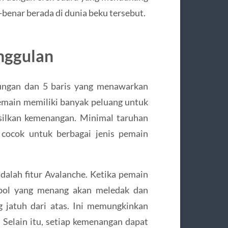
benar berada di dunia beku tersebut.
nggulan
lungan dan 5 baris yang menawarkan
pemain memiliki banyak peluang untuk
ilkan kemenangan. Minimal taruhan
 cocok untuk berbagai jenis pemain
adalah fitur Avalanche. Ketika pemain
bol yang menang akan meledak dan
g jatuh dari atas. Ini memungkinkan
Selain itu, setiap kemenangan dapat