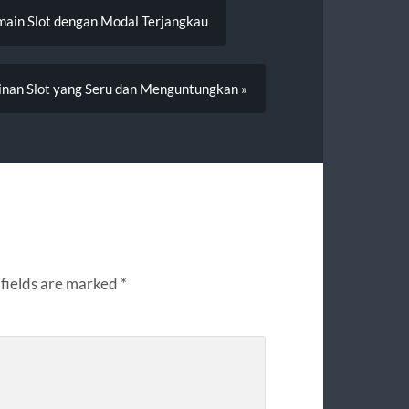
rmain Slot dengan Modal Terjangkau
inan Slot yang Seru dan Menguntungkan »
fields are marked
*