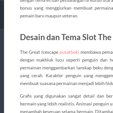
dengan tema es dan petualangan di kutub utara.
bonus yang menggiurkan membuat permainan
pemain baru maupun veteran.
Desain dan Tema Slot The
The Great Icescape
pusathoki
membawa pemain 
dengan makhluk lucu seperti penguin dan h
permainan menggambarkan lanskap beku deng
yang cerah. Karakter penguin yang mengge
membuat suasana permainan menjadi lebih hi
Grafis yang digunakan sangat detail dan ber
bermain yang lebih realistis. Animasi penguin 
menambah keseruan selama bermain. Ditamba