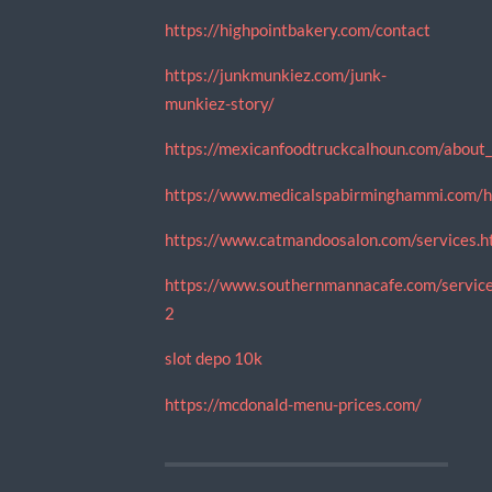
https://highpointbakery.com/contact
https://junkmunkiez.com/junk-
munkiez-story/
https://mexicanfoodtruckcalhoun.com/about
https://www.medicalspabirminghammi.com/
https://www.catmandoosalon.com/services.h
https://www.southernmannacafe.com/service
2
slot depo 10k
https://mcdonald-menu-prices.com/