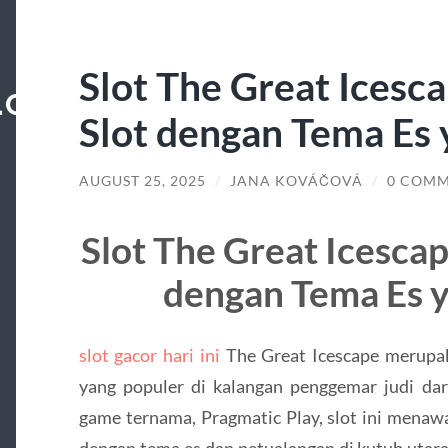
Slot The Great Icesc
.COM
Slot dengan Tema Es
AUGUST 25, 2025
/
JANA KOVÁČOVÁ
/
0 COM
Slot The Great Icesca
dengan Tema Es 
slot gacor hari ini
The Great Icescape merupak
yang populer di kalangan penggemar judi da
game ternama, Pragmatic Play, slot ini mena