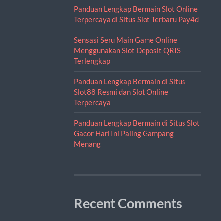
Panduan Lengkap Bermain Slot Online
Terpercaya di Situs Slot Terbaru Pay4d
Sensasi Seru Main Game Online
Menggunakan Slot Deposit QRIS
Terlengkap
Panduan Lengkap Bermain di Situs
Slot88 Resmi dan Slot Online
Terpercaya
Panduan Lengkap Bermain di Situs Slot
Gacor Hari Ini Paling Gampang
Menang
Recent Comments