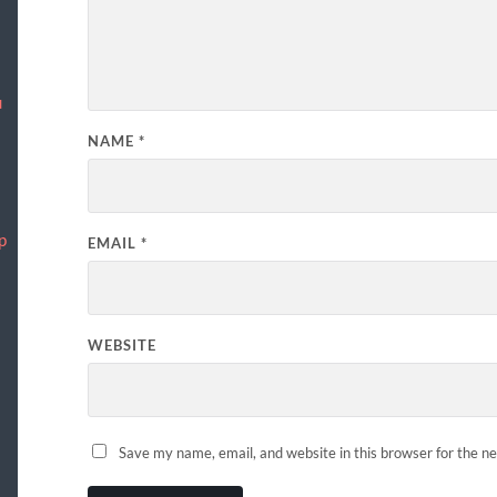
u
NAME
*
p
EMAIL
*
WEBSITE
Save my name, email, and website in this browser for the n