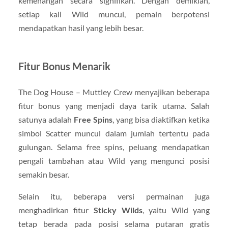
kemenangan secara signifikan. Dengan demikian,
setiap kali Wild muncul, pemain berpotensi
mendapatkan hasil yang lebih besar.
Fitur Bonus Menarik
The Dog House – Muttley Crew menyajikan beberapa
fitur bonus yang menjadi daya tarik utama. Salah
satunya adalah
Free Spins
, yang bisa diaktifkan ketika
simbol Scatter muncul dalam jumlah tertentu pada
gulungan. Selama free spins, peluang mendapatkan
pengali tambahan atau Wild yang mengunci posisi
semakin besar.
Selain itu, beberapa versi permainan juga
menghadirkan fitur
Sticky Wilds
, yaitu Wild yang
tetap berada pada posisi selama putaran gratis