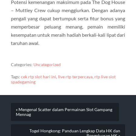
Potensi kemenangan maksimum pada The Dog House
– Muttley Crew cukup menggiurkan. Dengan adanya
pengali yang dapat bertumpuk serta fitur bonus yang
memperbesar peluang menang, pemain memiliki
kesempatan untuk meraih hadiah berkali-kali lipat dari
taruhan awal.
Categories:
Uncategorized
Tags:
cek rtp slot hari ini
,
live rtp terpercaya
,
rtp live slot
spadegaming
« Mengenal Scatter dalam Permainan Slot Gampang
Mennag
Togel Hongkong: Panduan Lengkap Data HK dan
Pengeluaran HK »