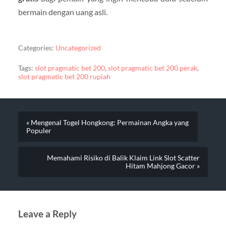
bermain dengan uang asli.
Categories:
Uncategorized
Tags:
slot pragmatic bet 200
,
slot pragmatic bet 200 perak
,
slot pragmatic bet 200 rupiah
« Mengenal Togel Hongkong: Permainan Angka yang
Populer
Memahami Risiko di Balik Klaim Link Slot Scatter
Hitam Mahjong Gacor »
Leave a Reply