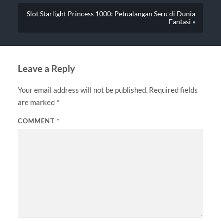
Slot Starlight Princess 1000: Petualangan Seru di Dunia
Fantasi »
Leave a Reply
Your email address will not be published.
Required fields
are marked
*
COMMENT
*