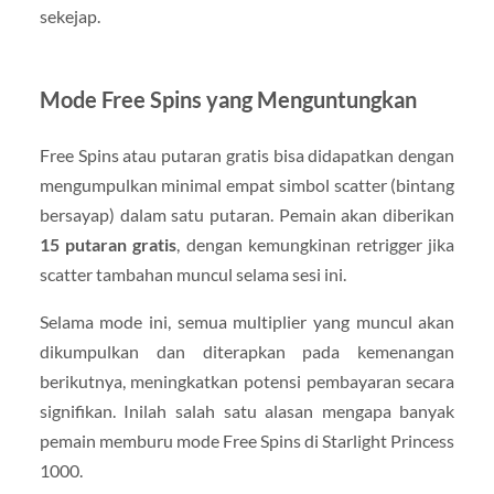
sekejap.
Mode Free Spins yang Menguntungkan
Free Spins atau putaran gratis bisa didapatkan dengan
mengumpulkan minimal empat simbol scatter (bintang
bersayap) dalam satu putaran. Pemain akan diberikan
15 putaran gratis
, dengan kemungkinan retrigger jika
scatter tambahan muncul selama sesi ini.
Selama mode ini, semua multiplier yang muncul akan
dikumpulkan dan diterapkan pada kemenangan
berikutnya, meningkatkan potensi pembayaran secara
signifikan. Inilah salah satu alasan mengapa banyak
pemain memburu mode Free Spins di Starlight Princess
1000.