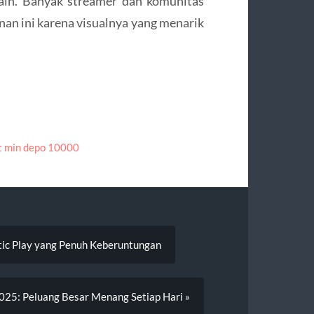
in. Banyak streamer dan komunitas
nan ini karena visualnya yang menarik
t min depo 10000
tic Play yang Penuh Keberuntungan
025: Peluang Besar Menang Setiap Hari »