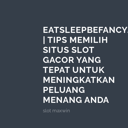
EATSLEEPBEFANCY
| TIPS MEMILIH
SITUS SLOT
GACOR YANG
TEPAT UNTUK
MENINGKATKAN
PELUANG
MENANG ANDA
slot maxwin