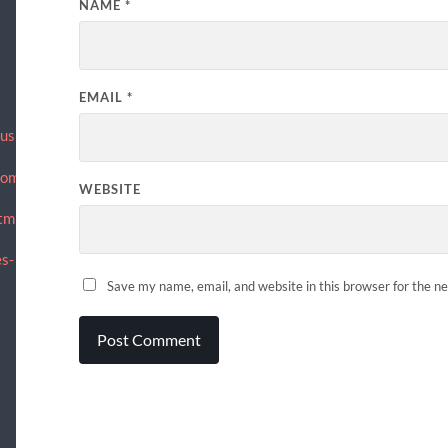
NAME
*
EMAIL
*
_us
home/
WEBSITE
tml
s-
Save my name, email, and website in this browser for the n