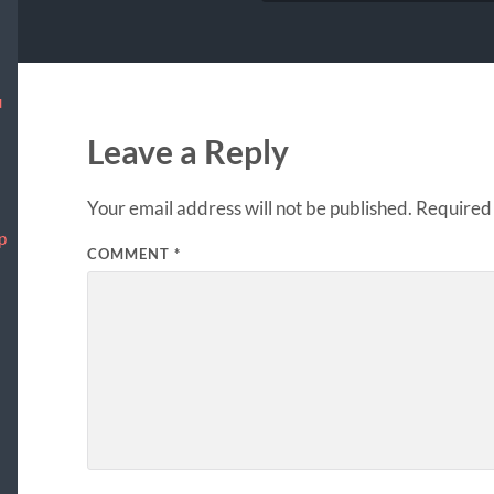
u
Leave a Reply
Your email address will not be published.
Required 
p
COMMENT
*