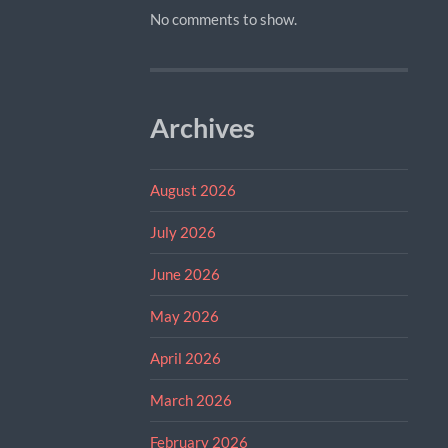
No comments to show.
Archives
August 2026
July 2026
June 2026
May 2026
April 2026
March 2026
February 2026