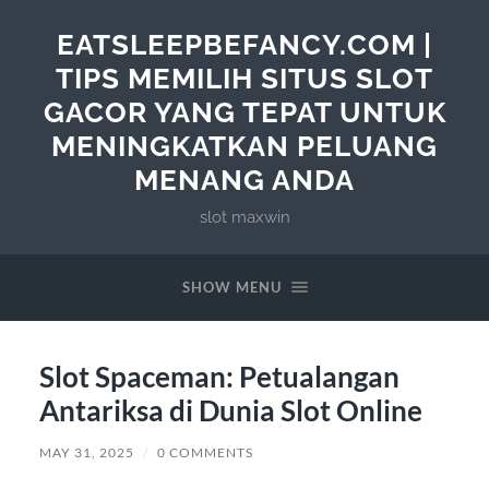
EATSLEEPBEFANCY.COM |
TIPS MEMILIH SITUS SLOT
GACOR YANG TEPAT UNTUK
MENINGKATKAN PELUANG
MENANG ANDA
slot maxwin
SHOW MENU
Slot Spaceman: Petualangan
Antariksa di Dunia Slot Online
MAY 31, 2025
/
0 COMMENTS