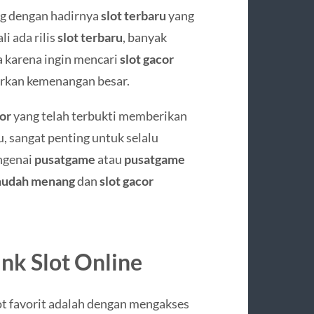
ng dengan hadirnya
slot terbaru
yang
i ada rilis
slot terbaru
, banyak
karena ingin mencari
slot gacor
kan kemenangan besar.
cor
yang telah terbukti memberikan
, sangat penting untuk selalu
ngenai
pusatgame
atau
pusatgame
 mudah menang
dan
slot gacor
nk Slot Online
t favorit adalah dengan mengakses