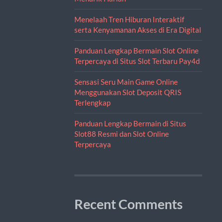
Menelaah Tren Hiburan Interaktif
serta Kenyamanan Akses di Era Digital
Panduan Lengkap Bermain Slot Online
Terpercaya di Situs Slot Terbaru Pay4d
Sensasi Seru Main Game Online
Menggunakan Slot Deposit QRIS
Terlengkap
Panduan Lengkap Bermain di Situs
Slot88 Resmi dan Slot Online
Terpercaya
Recent Comments