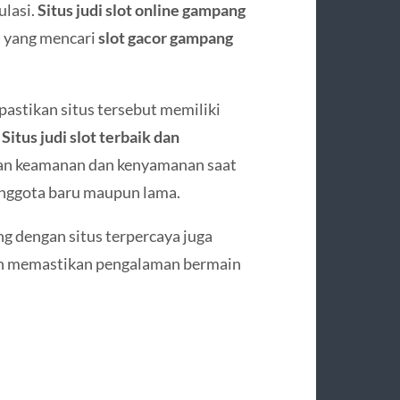
ulasi.
Situs judi slot online gampang
a yang mencari
slot gacor gampang
pastikan situs tersebut memiliki
.
Situs judi slot terbaik dan
an keamanan dan kenyamanan saat
anggota baru maupun lama.
g dengan situs terpercaya juga
an memastikan pengalaman bermain