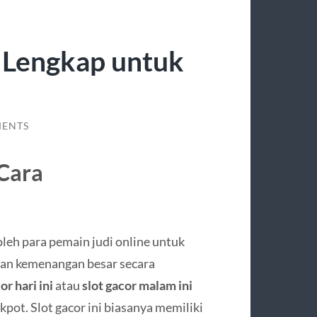
n Lengkap untuk
MENTS
Cara
oleh para pemain judi online untuk
kan kemenangan besar secara
or hari ini
atau
slot gacor malam ini
ot. Slot gacor ini biasanya memiliki