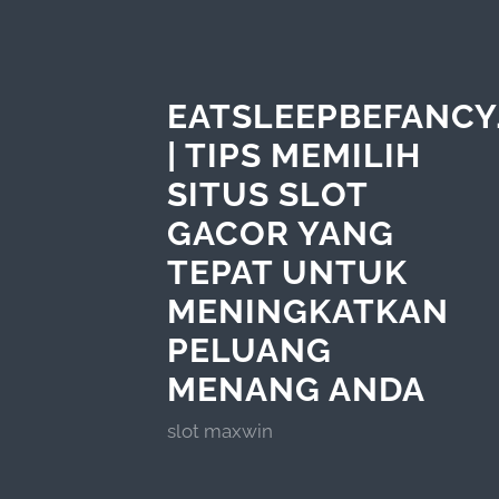
EATSLEEPBEFANCY
| TIPS MEMILIH
SITUS SLOT
GACOR YANG
TEPAT UNTUK
MENINGKATKAN
PELUANG
MENANG ANDA
slot maxwin