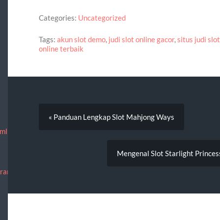
Categories:
Uncategorized
Tags:
akun slot demo
,
judi slot online gacor
,
situs judi sl
online terbaik
« Panduan Lengkap Slot Mahjong Ways
tml
Mengenal Slot Starlight Prince
rant