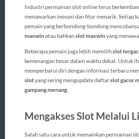
Industri permainan slot online terus berkemba
menawarkan inovasi dan fitur menarik. Setiap kal
pemain yang berbondong-bondong mencobanya 
maxwin
atau bahkan
slot maxwin
yang menawar
Beberapa pemain juga lebih memilih
slot terga
kemenangan besar dalam waktu dekat. Untuk itu
memperbarui diri dengan informasi terbaru me
slot
yang sering mengupdate daftar
slot gacor
gampang menang
.
Mengakses Slot Melalui Li
Salah satu cara untuk memainkan permainan slo