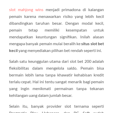
slot mahjong wins
menjadi primadona di kalangan
pemain karena menawarkan risiko yang lebih kecil
dibandingkan taruhan besar. Dengan modal kecil,
pemain tetap memiliki kesempatan untuk
mendapatkan keuntungan signifikan. Inilah alasan
mengapa banyak pemain mulai beralih ke
situs slot bet
kecil
yang menyediakan pilihan bet rendah seperti ini.
Salah satu keunggulan utama dari slot bet 200 adalah
fleksibilitas dalam mengelola saldo. Pemain bisa
bermain lebih lama tanpa khawatir kehabisan kredit
terlalu cepat. Hal ini tentu sangat menarik bagi pemain
yang ingin menikmati permainan tanpa tekanan
kehilangan uang dalam jumlah besar.
Selain itu, banyak provider slot ternama seperti
Pragmatic Play, Habanero, dan PG Soft sudah