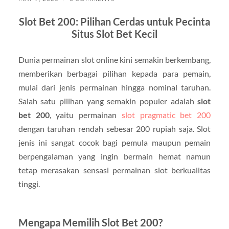
Slot Bet 200: Pilihan Cerdas untuk Pecinta
Situs Slot Bet Kecil
Dunia permainan slot online kini semakin berkembang,
memberikan berbagai pilihan kepada para pemain,
mulai dari jenis permainan hingga nominal taruhan.
Salah satu pilihan yang semakin populer adalah
slot
bet 200
, yaitu permainan
slot pragmatic bet 200
dengan taruhan rendah sebesar 200 rupiah saja. Slot
jenis ini sangat cocok bagi pemula maupun pemain
berpengalaman yang ingin bermain hemat namun
tetap merasakan sensasi permainan slot berkualitas
tinggi.
Mengapa Memilih Slot Bet 200?