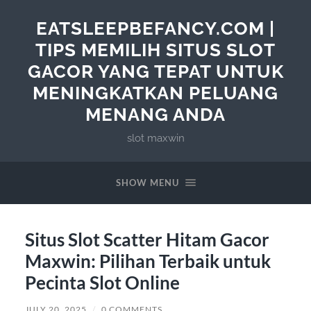
EATSLEEPBEFANCY.COM |
TIPS MEMILIH SITUS SLOT
GACOR YANG TEPAT UNTUK
MENINGKATKAN PELUANG
MENANG ANDA
slot maxwin
SHOW MENU
Situs Slot Scatter Hitam Gacor
Maxwin: Pilihan Terbaik untuk
Pecinta Slot Online
JULY 20, 2025
/
0 COMMENTS