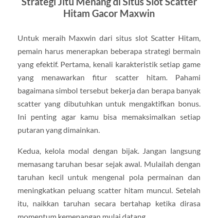
Strategi Jitu Menang di Situs Slot Scatter
Hitam Gacor Maxwin
Untuk meraih Maxwin dari situs slot Scatter Hitam,
pemain harus menerapkan beberapa strategi bermain
yang efektif. Pertama, kenali karakteristik setiap game
yang menawarkan fitur scatter hitam. Pahami
bagaimana simbol tersebut bekerja dan berapa banyak
scatter yang dibutuhkan untuk mengaktifkan bonus.
Ini penting agar kamu bisa memaksimalkan setiap
putaran yang dimainkan.
Kedua, kelola modal dengan bijak. Jangan langsung
memasang taruhan besar sejak awal. Mulailah dengan
taruhan kecil untuk mengenal pola permainan dan
meningkatkan peluang scatter hitam muncul. Setelah
itu, naikkan taruhan secara bertahap ketika dirasa
momentum kemenangan mulai datang.