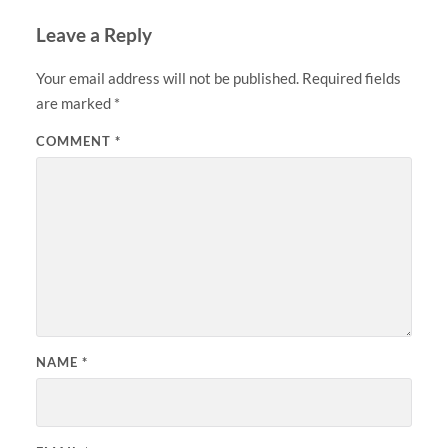
Leave a Reply
Your email address will not be published.
Required fields
are marked
*
COMMENT
*
NAME
*