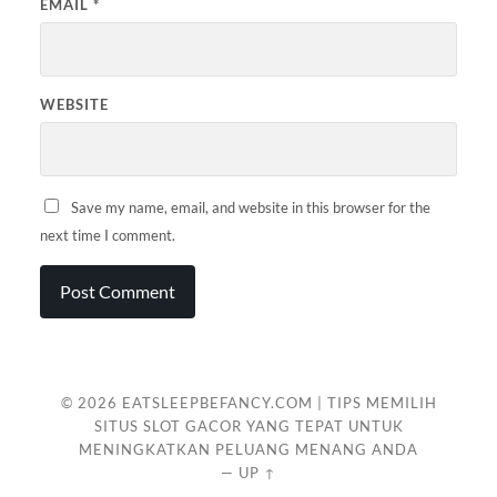
EMAIL
*
WEBSITE
Save my name, email, and website in this browser for the
next time I comment.
© 2026
EATSLEEPBEFANCY.COM | TIPS MEMILIH
SITUS SLOT GACOR YANG TEPAT UNTUK
MENINGKATKAN PELUANG MENANG ANDA
—
UP ↑