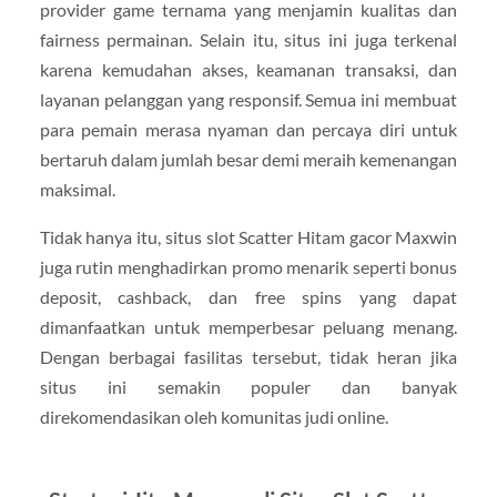
provider game ternama yang menjamin kualitas dan
fairness permainan. Selain itu, situs ini juga terkenal
karena kemudahan akses, keamanan transaksi, dan
layanan pelanggan yang responsif. Semua ini membuat
para pemain merasa nyaman dan percaya diri untuk
bertaruh dalam jumlah besar demi meraih kemenangan
maksimal.
Tidak hanya itu, situs slot Scatter Hitam gacor Maxwin
juga rutin menghadirkan promo menarik seperti bonus
deposit, cashback, dan free spins yang dapat
dimanfaatkan untuk memperbesar peluang menang.
Dengan berbagai fasilitas tersebut, tidak heran jika
situs ini semakin populer dan banyak
direkomendasikan oleh komunitas judi online.