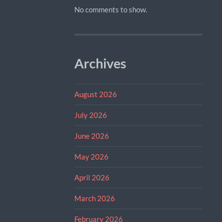
No comments to show.
Archives
August 2026
July 2026
June 2026
May 2026
April 2026
March 2026
February 2026