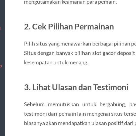
mengutamakan keamanan para pemain.
2. Cek Pilihan Permainan
u
Pilih situs yang menawarkan berbagai pilihan p
Situs dengan banyak pilihan slot gacor deposi
kesempatan untuk menang.
p
3. Lihat Ulasan dan Testimoni
Sebelum memutuskan untuk bergabung, pa
testimoni dari pemain lain mengenai situs terse
biasanya akan mendapatkan ulasan positif dari