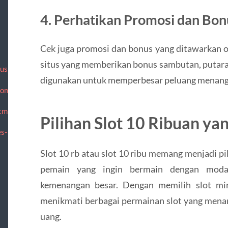
4. Perhatikan Promosi dan Bon
Cek juga promosi dan bonus yang ditawarkan ol
situs yang memberikan bonus sambutan, putaran
_us
digunakan untuk memperbesar peluang menang
home/
tml
Pilihan Slot 10 Ribuan ya
s-
Slot 10 rb atau slot 10 ribu memang menjadi pi
pemain yang ingin bermain dengan mod
kemenangan besar. Dengan memilih slot min
menikmati berbagai permainan slot yang mena
uang.