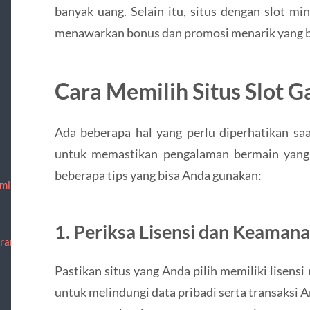
banyak uang. Selain itu, situs dengan slot min
menawarkan bonus dan promosi menarik yang bi
Cara Memilih Situs Slot 
Ada beberapa hal yang perlu diperhatikan saa
untuk memastikan pengalaman bermain yang
beberapa tips yang bisa Anda gunakan:
tml
1. Periksa Lisensi dan Keaman
rant
Pastikan situs yang Anda pilih memiliki lisens
untuk melindungi data pribadi serta transaksi A