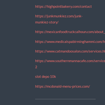
https://highpointbakery.com/contact
https://junkmunkiez.com/junk-
munkiez-story/
https://mexicanfoodtruckcalhoun.com/about
https://www.medicalspabirminghammi.com/
https://www.catmandoosalon.com/services.h
https://www.southernmannacafe.com/service
2
slot depo 10k
https://mcdonald-menu-prices.com/