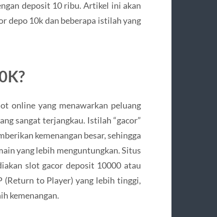
ngan deposit 10 ribu. Artikel ini akan
or depo 10k dan beberapa istilah yang
10K?
slot online yang menawarkan peluang
ng sangat terjangkau. Istilah “gacor”
emberikan kemenangan besar, sehingga
ain yang lebih menguntungkan. Situs
akan slot gacor deposit 10000 atau
 (Return to Player) yang lebih tinggi,
ih kemenangan.