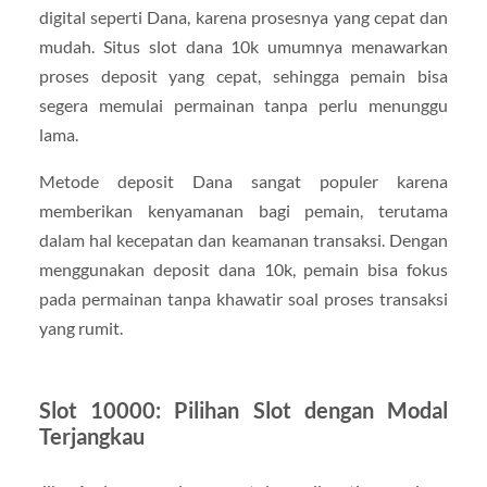
digital seperti Dana, karena prosesnya yang cepat dan
mudah. Situs slot dana 10k umumnya menawarkan
proses deposit yang cepat, sehingga pemain bisa
segera memulai permainan tanpa perlu menunggu
lama.
Metode deposit Dana sangat populer karena
memberikan kenyamanan bagi pemain, terutama
dalam hal kecepatan dan keamanan transaksi. Dengan
menggunakan deposit dana 10k, pemain bisa fokus
pada permainan tanpa khawatir soal proses transaksi
yang rumit.
Slot 10000: Pilihan Slot dengan Modal
Terjangkau