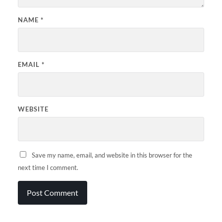
NAME
*
EMAIL
*
WEBSITE
Save my name, email, and website in this browser for the
next time I comment.