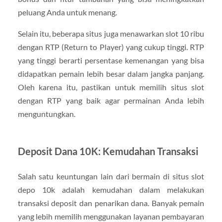
peluang Anda untuk menang.
Selain itu, beberapa situs juga menawarkan slot 10 ribu
dengan RTP (Return to Player) yang cukup tinggi. RTP
yang tinggi berarti persentase kemenangan yang bisa
didapatkan pemain lebih besar dalam jangka panjang.
Oleh karena itu, pastikan untuk memilih situs slot
dengan RTP yang baik agar permainan Anda lebih
menguntungkan.
Deposit Dana 10K: Kemudahan Transaksi
Salah satu keuntungan lain dari bermain di situs slot
depo 10k adalah kemudahan dalam melakukan
transaksi deposit dan penarikan dana. Banyak pemain
yang lebih memilih menggunakan layanan pembayaran