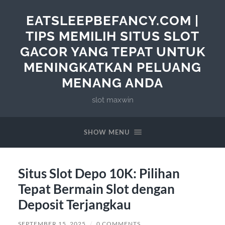
EATSLEEPBEFANCY.COM |
TIPS MEMILIH SITUS SLOT
GACOR YANG TEPAT UNTUK
MENINGKATKAN PELUANG
MENANG ANDA
slot maxwin
SHOW MENU
Situs Slot Depo 10K: Pilihan
Tepat Bermain Slot dengan
Deposit Terjangkau
SEPTEMBER 15, 2025
/
0 COMMENTS