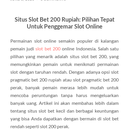
Situs Slot Bet 200 Rupiah: Pilihan Tepat
Untuk Penggemar Slot Online
Permainan slot online semakin populer di kalangan
pemain judi
slot bet 200
online Indonesia. Salah satu
pilihan yang menarik adalah situs slot bet 200, yang
memungkinkan pemain untuk menikmati permainan
slot dengan taruhan rendah. Dengan adanya opsi slot
pragmatic bet 200 rupiah atau slot pragmatic bet 200
perak, banyak pemain merasa lebih mudah untuk
mencoba peruntungan tanpa harus mengeluarkan
banyak uang. Artikel ini akan membahas lebih dalam
tentang situs slot bet kecil dan berbagai keuntungan
yang bisa Anda dapatkan dengan bermain di slot bet
rendah seperti slot 200 perak.