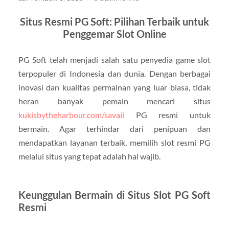
Situs Resmi PG Soft: Pilihan Terbaik untuk
Penggemar Slot Online
PG Soft telah menjadi salah satu penyedia game slot
terpopuler di Indonesia dan dunia. Dengan berbagai
inovasi dan kualitas permainan yang luar biasa, tidak
heran banyak pemain mencari situs
kukisbytheharbour.com/savaii
PG resmi untuk
bermain. Agar terhindar dari penipuan dan
mendapatkan layanan terbaik, memilih slot resmi PG
melalui situs yang tepat adalah hal wajib.
Keunggulan Bermain di Situs Slot PG Soft
Resmi