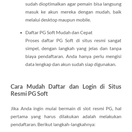
sudah dioptimalkan agar pemain bisa langsung
masuk ke akun mereka dengan mudah, baik
melalui desktop maupun mobile.
Daftar PG Soft Mudah dan Cepat
Proses daftar PG Soft di situs resmi sangat
simpel, dengan langkah yang jelas dan tanpa
biaya pendaftaran. Anda hanya perlu mengisi
data lengkap dan akun sudah siap digunakan.
Cara Mudah Daftar dan Login di Situs
Resmi PG Soft
Jika Anda ingin mulai bermain di slot resmi PG, hal
pertama yang harus dilakukan adalah melakukan
pendaftaran. Berikut langkah-langkahnya: