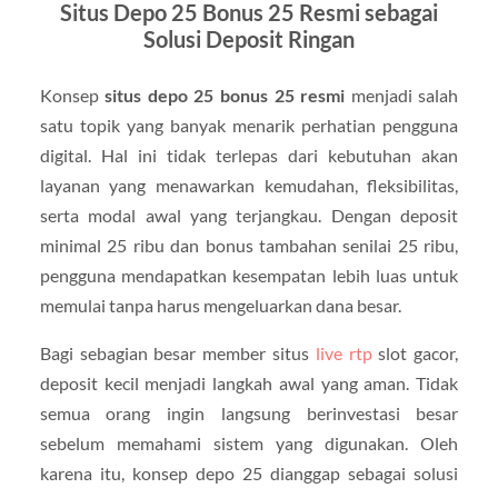
Situs Depo 25 Bonus 25 Resmi sebagai
Solusi Deposit Ringan
Konsep
situs depo 25 bonus 25 resmi
menjadi salah
satu topik yang banyak menarik perhatian pengguna
digital. Hal ini tidak terlepas dari kebutuhan akan
layanan yang menawarkan kemudahan, fleksibilitas,
serta modal awal yang terjangkau. Dengan deposit
minimal 25 ribu dan bonus tambahan senilai 25 ribu,
pengguna mendapatkan kesempatan lebih luas untuk
memulai tanpa harus mengeluarkan dana besar.
Bagi sebagian besar member situs
live rtp
slot gacor,
deposit kecil menjadi langkah awal yang aman. Tidak
semua orang ingin langsung berinvestasi besar
sebelum memahami sistem yang digunakan. Oleh
karena itu, konsep depo 25 dianggap sebagai solusi