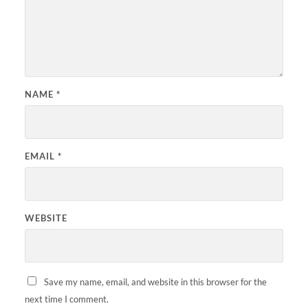
NAME
*
EMAIL
*
WEBSITE
Save my name, email, and website in this browser for the
next time I comment.