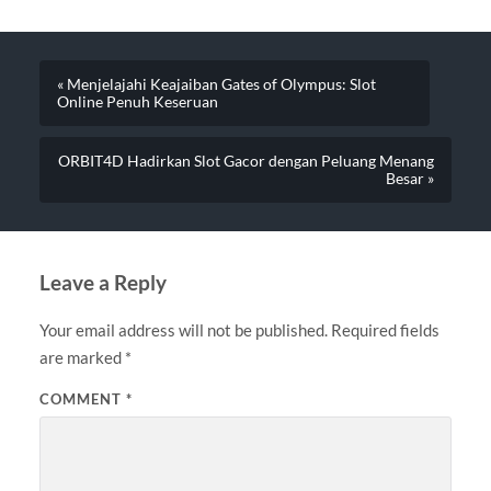
« Menjelajahi Keajaiban Gates of Olympus: Slot
Online Penuh Keseruan
ORBIT4D Hadirkan Slot Gacor dengan Peluang Menang
Besar »
Leave a Reply
Your email address will not be published.
Required fields
are marked
*
COMMENT
*