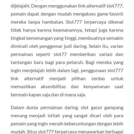
dijelajahi. Dengan menggunakan link alternatif slot777,
pemain dapat dengan mudah mengakses game favorit
mereka tanpa hambatan. Slot777 terpercaya dikenal
tidak hanya karena keamanannya, tetapi juga karena
tingkat kemenangan yang tinggi, membuatnya semakin
diminati oleh penggemar judi daring. Selain itu, varian
permainan seperti slot77 memberikan variasi dan
tantangan baru bagi para petaruh. Bagi mereka yang
ingin menjelajah lebih dalam lagi, penggunaan slot777
link alternatif menjadi pilihan cerdas untuk
memastikan aksesibilitas dan kenyamanan saat
bermain kapan saja dan di mana saja.
Dalam dunia permainan daring, slot gacor gampang
menang menjadi istilah yang sangat dicari oleh para
pemain yang ingin meraih keberuntungan dengan lebih
mudah. Situs slot777 terpercaya menawarkan berbagai