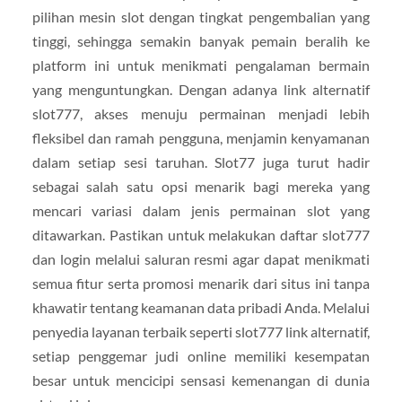
pilihan mesin slot dengan tingkat pengembalian yang
tinggi, sehingga semakin banyak pemain beralih ke
platform ini untuk menikmati pengalaman bermain
yang menguntungkan. Dengan adanya link alternatif
slot777, akses menuju permainan menjadi lebih
fleksibel dan ramah pengguna, menjamin kenyamanan
dalam setiap sesi taruhan. Slot77 juga turut hadir
sebagai salah satu opsi menarik bagi mereka yang
mencari variasi dalam jenis permainan slot yang
ditawarkan. Pastikan untuk melakukan daftar slot777
dan login melalui saluran resmi agar dapat menikmati
semua fitur serta promosi menarik dari situs ini tanpa
khawatir tentang keamanan data pribadi Anda. Melalui
penyedia layanan terbaik seperti slot777 link alternatif,
setiap penggemar judi online memiliki kesempatan
besar untuk mencicipi sensasi kemenangan di dunia