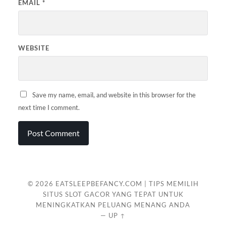
EMAIL
*
WEBSITE
Save my name, email, and website in this browser for the
next time I comment.
© 2026
EATSLEEPBEFANCY.COM | TIPS MEMILIH
SITUS SLOT GACOR YANG TEPAT UNTUK
MENINGKATKAN PELUANG MENANG ANDA
—
UP ↑