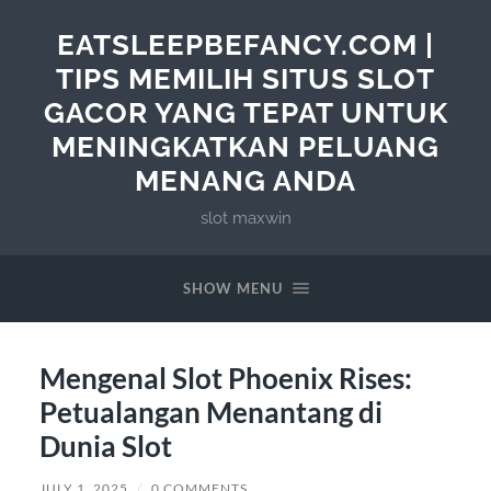
EATSLEEPBEFANCY.COM |
TIPS MEMILIH SITUS SLOT
GACOR YANG TEPAT UNTUK
MENINGKATKAN PELUANG
MENANG ANDA
slot maxwin
SHOW MENU
Mengenal Slot Phoenix Rises:
Petualangan Menantang di
Dunia Slot
JULY 1, 2025
/
0 COMMENTS