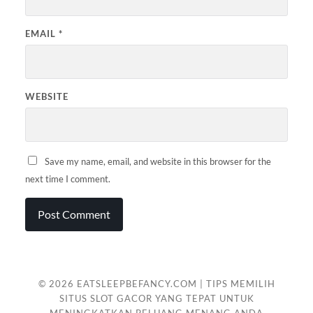
EMAIL
*
WEBSITE
Save my name, email, and website in this browser for the
next time I comment.
© 2026
EATSLEEPBEFANCY.COM | TIPS MEMILIH
SITUS SLOT GACOR YANG TEPAT UNTUK