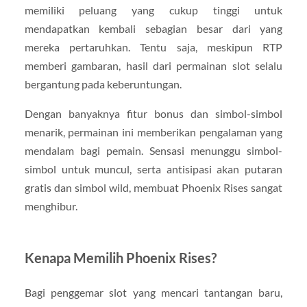
memiliki peluang yang cukup tinggi untuk
mendapatkan kembali sebagian besar dari yang
mereka pertaruhkan. Tentu saja, meskipun RTP
memberi gambaran, hasil dari permainan slot selalu
bergantung pada keberuntungan.
Dengan banyaknya fitur bonus dan simbol-simbol
menarik, permainan ini memberikan pengalaman yang
mendalam bagi pemain. Sensasi menunggu simbol-
simbol untuk muncul, serta antisipasi akan putaran
gratis dan simbol wild, membuat Phoenix Rises sangat
menghibur.
Kenapa Memilih Phoenix Rises?
Bagi penggemar slot yang mencari tantangan baru,