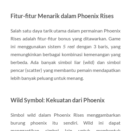
Fitur-fitur Menarik dalam Phoenix Rises
Salah satu daya tarik utama dalam permainan Phoenix
Rises adalah fitur-fitur bonus yang ditawarkan. Game
ini menggunakan sistem
5 reel
dengan 3 baris, yang
memungkinkan berbagai kombinasi kemenangan yang
berbeda. Ada banyak simbol liar (wild) dan simbol
pencar (scatter) yang membantu pemain mendapatkan
lebih banyak peluang untuk menang.
Wild Symbol: Kekuatan dari Phoenix
Simbol wild dalam Phoenix Rises menggambarkan
burung phoenix itu sendiri. Wild ini dapat
menggantikan simbol lain untuk membentuk