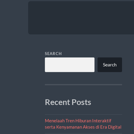
SEARCH
Search
Recent Posts
Menelaah Tren Hiburan Interaktif
serta Kenyamanan Akses di Era Digital