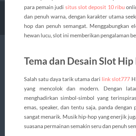
para pemain judi
situs slot deposit 10 ribu
onli
dan penuh warna, dengan karakter utama seeko
hop dan penuh semangat. Menggabungkan el
hewan lucu, slot ini memberikan pengalaman b
Tema dan Desain Slot Hip
Salah satu daya tarik utama dari
link slot777
H
yang mencolok dan modern. Dengan latar 
menghadirkan simbol-simbol yang terinspirasi
emas, speaker, dan tentu saja, panda dengan
sangat menarik. Musik hip-hop yang enerjik j
suasana permainan semakin seru dan penuh se