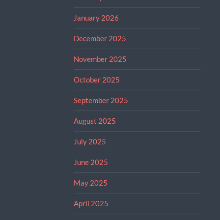
January 2026
December 2025
November 2025
October 2025
September 2025
August 2025
July 2025
June 2025
May 2025
April 2025