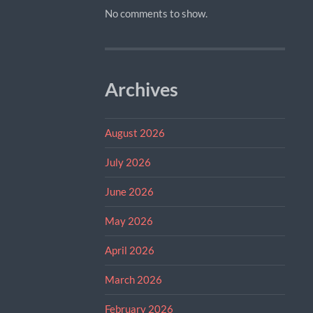
No comments to show.
Archives
August 2026
July 2026
June 2026
May 2026
April 2026
March 2026
February 2026