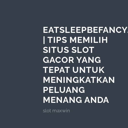
EATSLEEPBEFANCY
| TIPS MEMILIH
SITUS SLOT
GACOR YANG
TEPAT UNTUK
MENINGKATKAN
PELUANG
MENANG ANDA
slot maxwin