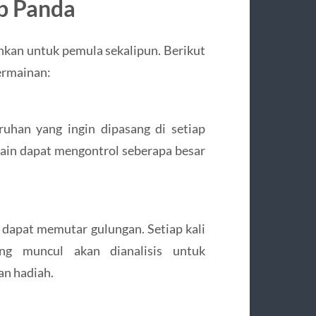
p Panda
kan untuk pemula sekalipun. Berikut
ermainan:
uhan yang ingin dipasang di setiap
ain dapat mengontrol seberapa besar
 dapat memutar gulungan. Setiap kali
ang muncul akan dianalisis untuk
n hadiah.