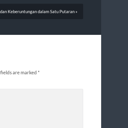
 dan Keberuntungan dalam Satu Putaran »
fields are marked
*