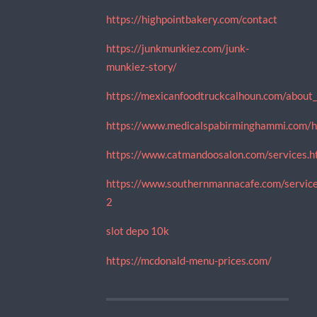
https://highpointbakery.com/contact
https://junkmunkiez.com/junk-
munkiez-story/
https://mexicanfoodtruckcalhoun.com/about
https://www.medicalspabirminghammi.com/
https://www.catmandoosalon.com/services.h
https://www.southernmannacafe.com/service
2
slot depo 10k
https://mcdonald-menu-prices.com/