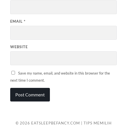
EMAIL
*
WEBSITE
Save my name, email, and website in this browser for the
next time I comment.
© 2026
EATSLEEPBEFANCY.COM | TIPS MEMILIH