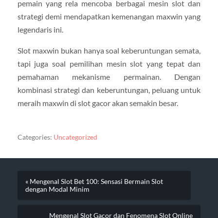
pemain yang rela mencoba berbagai mesin slot dan
strategi demi mendapatkan kemenangan maxwin yang
legendaris ini.
Slot maxwin bukan hanya soal keberuntungan semata,
tapi juga soal pemilihan mesin slot yang tepat dan
pemahaman mekanisme permainan. Dengan
kombinasi strategi dan keberuntungan, peluang untuk
meraih maxwin di slot gacor akan semakin besar.
Categories:
Uncategorized
« Mengenal Slot Bet 100: Sensasi Bermain Slot
dengan Modal Minim
Mengenal Slot Gacor dan Fenomena Slot Online