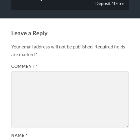
Deposit 10rb »
Leave a Reply
Your email address will not be published.
Required fields
are marked
*
COMMENT
*
NAME
*