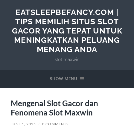
EATSLEEPBEFANCY.COM |
TIPS MEMILIH SITUS SLOT
GACOR YANG TEPAT UNTUK
MENINGKATKAN PELUANG
MENANG ANDA
slot maxwin
SHOW MENU
Mengenal Slot Gacor dan
Fenomena Slot Maxwin
JUNE 1, 2025
/
0 COMMENTS