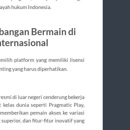
ilayah hukum Indonesia.
bangan Bermain di
Internasional
lih platform yang memiliki lisensi
nting yang harus diperhatikan.
esmi di luar negeri cenderung bekerja
kelas dunia seperti Pragmatic Play,
 memberikan pemain akses ke variasi
 superior, dan fitur-fitur inovatif yang