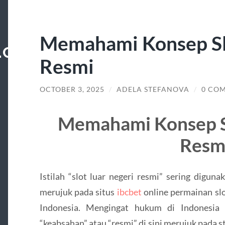
Memahami Konsep Sl
.COM
Resmi
OCTOBER 3, 2025
/
ADELA STEFANOVA
/
0 CO
Memahami Konsep Sl
Resm
Istilah “slot luar negeri resmi” sering digun
merujuk pada situs
ibcbet
online permainan slot
Indonesia. Mengingat hukum di Indonesia 
“keabsahan” atau “resmi” di sini merujuk pada st