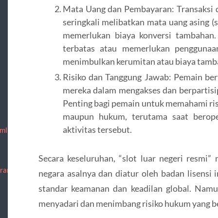
Mata Uang dan Pembayaran: Transaksi d
seringkali melibatkan mata uang asing 
memerlukan biaya konversi tambahan
terbatas atau memerlukan penggunaan
menimbulkan kerumitan atau biaya tamb
Risiko dan Tanggung Jawab: Pemain ber
mereka dalam mengakses dan berpartisipa
Penting bagi pemain untuk memahami risik
maupun hukum, terutama saat beroper
aktivitas tersebut.
tml
Secara keseluruhan, “slot luar negeri resmi”
rant
negara asalnya dan diatur oleh badan lisensi 
standar keamanan dan keadilan global. Namun
menyadari dan menimbang risiko hukum yang be