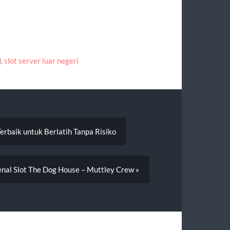
d
,
slot server luar negeri
rbaik untuk Berlatih Tanpa Risiko
al Slot The Dog House – Muttley Crew »