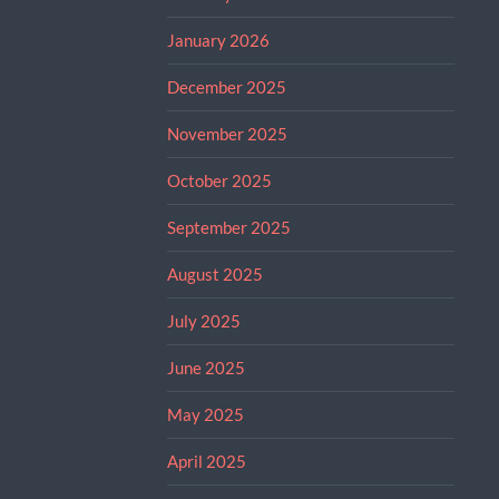
January 2026
December 2025
November 2025
October 2025
September 2025
August 2025
July 2025
June 2025
May 2025
April 2025