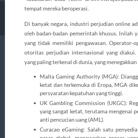
tempat mereka beroperasi.
Di banyak negara, industri perjudian online ad
oleh badan-badan pemerintah khusus. Inilah y
yang tidak memiliki pengawasan. Operator-op
otoritas perjudian internasional yang diakui.
yang paling terkenal di dunia, yang menegakkan s
Malta Gaming Authority (MGA): Dianggap
ketat dan terkemuka di Eropa, MGA dik
persyaratan kepatuhan yang tinggi.
UK Gambling Commission (UKGC): Regula
yang sangat ketat, terutama mengenai p
anti pencucian uang (AML).
Curacao eGaming: Salah satu penyedia
pasar global, menawarkan proses yan