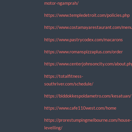
motor-ngamprah/
https://www.templedetroit.com/policies.php
https://www.costamayarestaurant.com/men
https://www.pastrycodex.com/macarons
https://www.romanspizzaplus.com/order
https://www.centerjohnsoncity.com/about.ph
https://totalfitness-
southriver.com/schedule/
https://biddokkespoldametro.com/kesatuan/
https://www.cafe110west.com/home
https://prorestumpingmelbourne.com/house-
levelling/