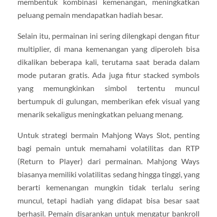
membentuk kombinasi kemenangan, meningkatkan
peluang pemain mendapatkan hadiah besar.
Selain itu, permainan ini sering dilengkapi dengan fitur
multiplier, di mana kemenangan yang diperoleh bisa
dikalikan beberapa kali, terutama saat berada dalam
mode putaran gratis. Ada juga fitur stacked symbols
yang memungkinkan simbol tertentu muncul
bertumpuk di gulungan, memberikan efek visual yang
menarik sekaligus meningkatkan peluang menang.
Untuk strategi bermain Mahjong Ways Slot, penting
bagi pemain untuk memahami volatilitas dan RTP
(Return to Player) dari permainan. Mahjong Ways
biasanya memiliki volatilitas sedang hingga tinggi, yang
berarti kemenangan mungkin tidak terlalu sering
muncul, tetapi hadiah yang didapat bisa besar saat
berhasil. Pemain disarankan untuk mengatur bankroll