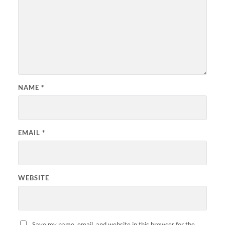
NAME
*
EMAIL
*
WEBSITE
Save my name, email, and website in this browser for the