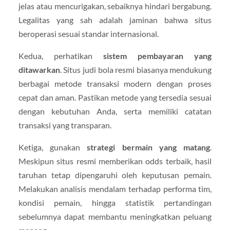
jelas atau mencurigakan, sebaiknya hindari bergabung.
Legalitas yang sah adalah jaminan bahwa situs
beroperasi sesuai standar internasional.
Kedua, perhatikan
sistem pembayaran yang
ditawarkan
. Situs judi bola resmi biasanya mendukung
berbagai metode transaksi modern dengan proses
cepat dan aman. Pastikan metode yang tersedia sesuai
dengan kebutuhan Anda, serta memiliki catatan
transaksi yang transparan.
Ketiga, gunakan
strategi bermain yang matang
.
Meskipun situs resmi memberikan odds terbaik, hasil
taruhan tetap dipengaruhi oleh keputusan pemain.
Melakukan analisis mendalam terhadap performa tim,
kondisi pemain, hingga statistik pertandingan
sebelumnya dapat membantu meningkatkan peluang