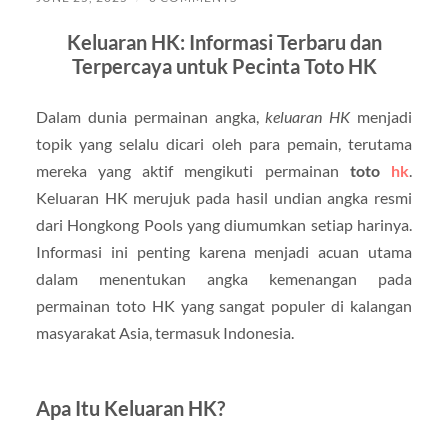
Keluaran HK: Informasi Terbaru dan
Terpercaya untuk Pecinta Toto HK
Dalam dunia permainan angka,
keluaran HK
menjadi
topik yang selalu dicari oleh para pemain, terutama
mereka yang aktif mengikuti permainan
toto
hk
.
Keluaran HK merujuk pada hasil undian angka resmi
dari Hongkong Pools yang diumumkan setiap harinya.
Informasi ini penting karena menjadi acuan utama
dalam menentukan angka kemenangan pada
permainan toto HK yang sangat populer di kalangan
masyarakat Asia, termasuk Indonesia.
Apa Itu Keluaran HK?