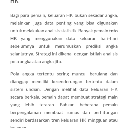
HK
Bagi para pemain, keluaran HK bukan sekadar angka,
melainkan juga data penting yang bisa digunakan
untuk melakukan analisis statistik. Banyak pemain
toto
HK
yang menggunakan data keluaran hari-hari
sebelumnya untuk merumuskan prediksi angka
selanjutnya. Strategi ini dikenal dengan istilah analisis
pola angka atau angka jitu.
Pola angka tertentu sering muncul berulang dan
dianggap memiliki kecenderungan tertentu dalam
sistem undian. Dengan melihat data keluaran HK
secara berkala, pemain dapat membuat strategi main
yang lebih terarah. Bahkan beberapa pemain
berpengalaman membuat rumus dan perhitungan
sendiri berdasarkan tren keluaran HK mingguan atau
bulanan.