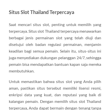
Situs Slot Thailand Terpercaya
Saat mencari situs slot, penting untuk memilih yang
terpercaya. Situs slot Thailand terpercaya menawarkan
berbagai jenis permainan slot yang telah diuji dan
disetujui oleh badan regulasi permainan, menjamin
keadilan bagi semua pemain. Selain itu, situs-situs ini
juga menyediakan dukungan pelanggan 24/7, sehingga
pemain bisa mendapatkan bantuan kapan saja mereka
membutuhkan.
Untuk memastikan bahwa situs slot yang Anda pilih
aman, pastikan situs tersebut memiliki lisensi resmi,
enkripsi data yang kuat, dan reputasi yang baik di
kalangan pemain. Dengan memilih situs slot Thailand
terpercaya, Anda dapat bermain dengan tenang tanpa