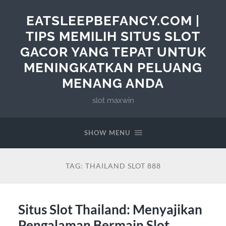
EATSLEEPBEFANCY.COM |
TIPS MEMILIH SITUS SLOT
GACOR YANG TEPAT UNTUK
MENINGKATKAN PELUANG
MENANG ANDA
slot maxwin
SHOW MENU
TAG:
THAILAND SLOT 888
Situs Slot Thailand: Menyajikan
Pengalaman Bermain Slot