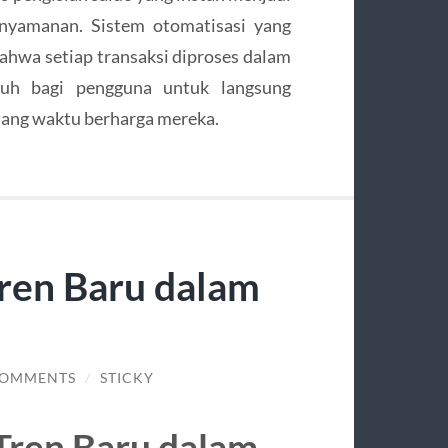
enyamanan. Sistem otomatisasi yang
hwa setiap transaksi diproses dalam
nuh bagi pengguna untuk langsung
uang waktu berharga mereka.
Tren Baru dalam
COMMENTS
/
STICKY
Tren Baru dalam