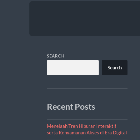
SEARCH
Search
Recent Posts
Menelaah Tren Hiburan Interaktif
serta Kenyamanan Akses di Era Digital