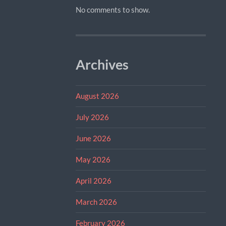
No comments to show.
Archives
August 2026
July 2026
June 2026
May 2026
April 2026
March 2026
February 2026