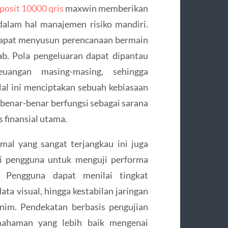
eposit 10000 qris
maxwin memberikan
dalam hal manajemen risiko mandiri.
 dapat menyusun perencanaan bermain
ab. Pola pengeluaran dapat dipantau
euangan masing-masing, sehingga
al ini menciptakan sebuah kebiasaan
l benar-benar berfungsi sebagai sarana
 finansial utama.
imal yang sangat terjangkau ini juga
i pengguna untuk menguji performa
 Pengguna dapat menilai tingkat
ta visual, hingga kestabilan jaringan
inim. Pendekatan berbasis pengujian
ahaman yang lebih baik mengenai