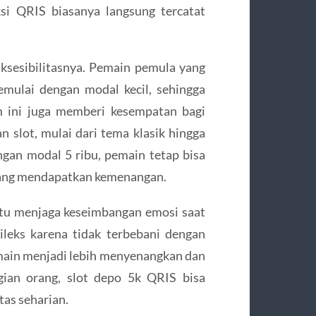
si QRIS biasanya langsung tercatat
ksesibilitasnya. Pemain pemula yang
emulai dengan modal kecil, sehingga
tem ini juga memberi kesempatan bagi
 slot, mulai dari tema klasik hingga
gan modal 5 ribu, pemain tetap bisa
luang mendapatkan kemenangan.
antu menjaga keseimbangan emosi saat
leks karena tidak terbebani dengan
main menjadi lebih menyenangkan dan
gian orang, slot depo 5k QRIS bisa
tas seharian.