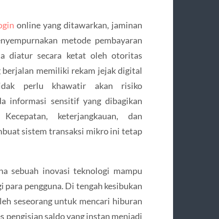
ogin
online yang ditawarkan, jaminan
menyempurnakan metode pembayaran
 diatur secara ketat oleh otoritas
 berjalan memiliki rekam jejak digital
idak perlu khawatir akan risiko
a informasi sensitif yang dibagikan
Kecepatan, keterjangkauan, dan
mbuat sistem transaksi mikro ini tetap
ana sebuah inovasi teknologi mampu
gi para pengguna. Di tengah kesibukan
oleh seseorang untuk mencari hiburan
es pengisian saldo yang instan menjadi