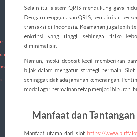
Selain itu, sistem QRIS mendukung gaya hidu
Dengan menggunakan QRIS, pemain ikut berkont
transaksi di Indonesia. Keamanan juga lebih t
enkripsi yang tinggi, sehingga risiko ke
_us
diminimalisir.
home/
Namun, meski deposit kecil memberikan ban
tml
bijak dalam mengatur strategi bermain. Slot
sehingga tidak ada jaminan kemenangan. Penti
s-
modal agar permainan tetap menjadi hiburan, b
Manfaat dan Tantangan 
Manfaat utama dari slot
https://www.buffalo