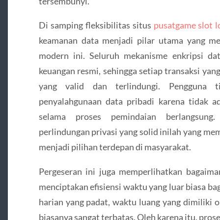
tersembunyi.
Di samping fleksibilitas situs
pusatgame slot l
keamanan data menjadi pilar utama yang 
modern ini. Seluruh mekanisme enkripsi data
keuangan resmi, sehingga setiap transaksi yang
yang valid dan terlindungi. Pengguna t
penyalahgunaan data pribadi karena tidak ad
selama proses pemindaian berlangsung. 
perlindungan privasi yang solid inilah yang me
menjadi pilihan terdepan di masyarakat.
Pergeseran ini juga memperlihatkan bagaim
menciptakan efisiensi waktu yang luar biasa ba
harian yang padat, waktu luang yang dimiliki 
biasanya sangat terbatas. Oleh karena itu, pros