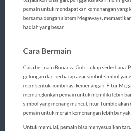
pemain untuk mendapatkan kemenangan yang lebi
bersama dengan sistem Megaways, memastikan 
hadiah yang besar.
Cara Bermain
Cara bermain Bonanza Gold cukup sederhana. 
gulungan dan berharap agar simbol-simbol yang
membentuk kombinasi kemenangan. Fitur Megaw
memungkinkan pemain untuk memiliki lebih ban
simbol yang menang muncul, fitur Tumble akan 
pemain untuk meraih kemenangan lebih banyak 
Untuk memulai, pemain bisa menyesuaikan taru