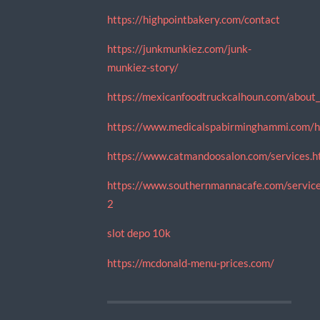
https://highpointbakery.com/contact
https://junkmunkiez.com/junk-
munkiez-story/
https://mexicanfoodtruckcalhoun.com/about
https://www.medicalspabirminghammi.com/
https://www.catmandoosalon.com/services.h
https://www.southernmannacafe.com/service
2
slot depo 10k
https://mcdonald-menu-prices.com/