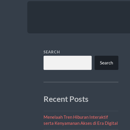
SEARCH
Search
Recent Posts
Menelaah Tren Hiburan Interaktif
serta Kenyamanan Akses di Era Digital