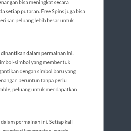
menangan bisa meningkat secara
a setiap putaran. Free Spins juga bisa
erikan peluang lebih besar untuk
t dinantikan dalam permainan ini.
simbol-simbol yang membentuk
antikan dengan simbol baru yang
menangan beruntun tanpa perlu
umble, peluang untuk mendapatkan
dalam permainan ini. Setiap kali
t, memberi kesempatan kepada