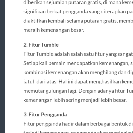
diberikan sejumlah putaran gratis, di mana ke
signifikan berkat pengganda yang diterapkan pad
diaktifkan kembali selama putaran gratis, memb
meraih kemenangan besar.
2. Fitur Tumble
Fitur Tumble adalah salah satu fitur yang sanga
Setiap kali pemain mendapatkan kemenangan, 
kombinasi kemenangan akan menghilang dan dig
jatuh dari atas. Hal ini dapat menghasilkan ke
memutar gulungan lagi. Dengan adanya fitur T
kemenangan lebih sering menjadi lebih besar.
3. Fitur Pengganda
Fitur pengganda hadir dalam berbagai bentuk di 
terjadi kemenangan, pengganda akan meningka