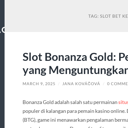
TAG:
SLOT BET KE
.COM
Slot Bonanza Gold: 
yang Menguntungka
MARCH 9, 2025
/
JANA KOVÁČOVÁ
/
0 COMME
Bonanza Gold adalah salah satu permainan
situ
populer di kalangan para pemain kasino online
(BTG), game ini menawarkan pengalaman berm