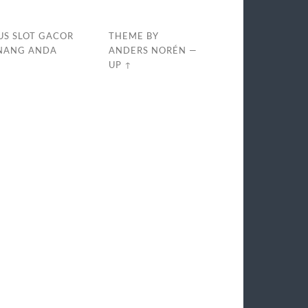
US SLOT GACOR
THEME BY
NANG ANDA
ANDERS NORÉN
—
UP ↑