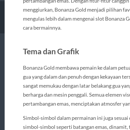
pertambangan emas. Dengan fitur-fitur canggi
menggiurkan, Bonanza Gold menjadi pilihan favor
mengulas lebih dalam mengenai slot Bonanza Gol
cara bermainnya.
Tema dan Grafik
Bonanza Gold membawa pemain ke dalam petua
gua yang dalam dan penuh dengan kekayaan ter
sangat memukau dengan latar belakang gua yan
berharga dan mesin penggali. Semua elemen vi
pertambangan emas, menciptakan atmosfer yan
Simbol-simbol dalam permainan ini juga sesua
simbol-simbol seperti batangan emas, dinamit, 