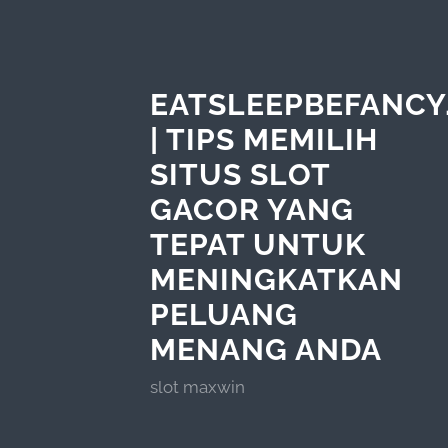
EATSLEEPBEFANCY
| TIPS MEMILIH
SITUS SLOT
GACOR YANG
TEPAT UNTUK
MENINGKATKAN
PELUANG
MENANG ANDA
slot maxwin