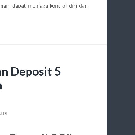
ain dapat menjaga kontrol diri dan
an Deposit 5
n
NTS