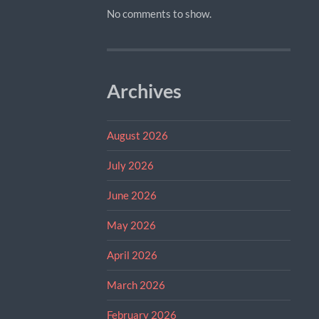
No comments to show.
Archives
August 2026
July 2026
June 2026
May 2026
April 2026
March 2026
February 2026