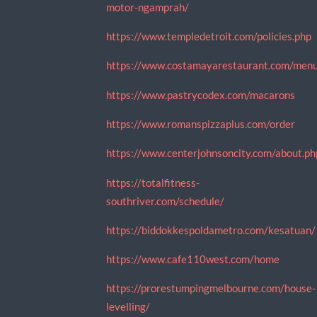
motor-ngamprah/
https://www.templedetroit.com/policies.php
https://www.costamayarestaurant.com/men
https://www.pastrycodex.com/macarons
https://www.romanspizzaplus.com/order
https://www.centerjohnsoncity.com/about.ph
https://totalfitness-
southriver.com/schedule/
https://biddokkespoldametro.com/kesatuan/
https://www.cafe110west.com/home
https://prorestumpingmelbourne.com/house-
levelling/