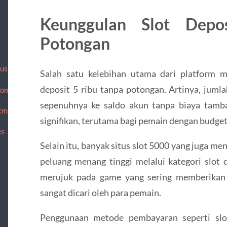
Keunggulan Slot Depo
Potongan
_us
Salah satu kelebihan utama dari platform mo
deposit 5 ribu tanpa potongan. Artinya, jum
home/
sepenuhnya ke saldo akun tanpa biaya tamba
tml
signifikan, terutama bagi pemain dengan budget
s-
Selain itu, banyak situs slot 5000 yang juga 
peluang menang tinggi melalui kategori slot d
merujuk pada game yang sering memberikan 
sangat dicari oleh para pemain.
Penggunaan metode pembayaran seperti slo