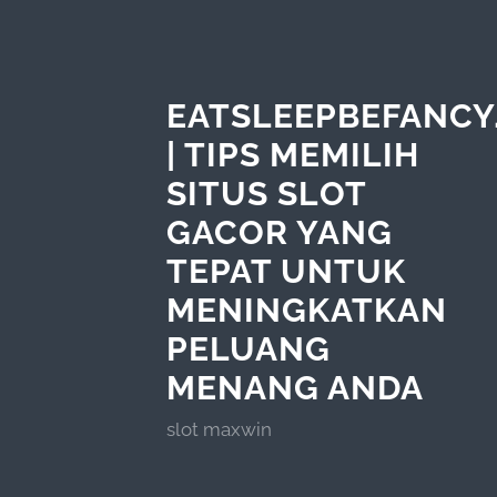
EATSLEEPBEFANCY
| TIPS MEMILIH
SITUS SLOT
GACOR YANG
TEPAT UNTUK
MENINGKATKAN
PELUANG
MENANG ANDA
slot maxwin