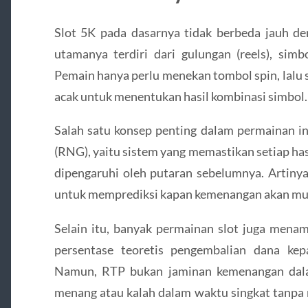
Slot 5K pada dasarnya tidak berbeda jauh de
utamanya terdiri dari gulungan (reels), simb
Pemain hanya perlu menekan tombol spin, lalu
acak untuk menentukan hasil kombinasi simbol.
Salah satu konsep penting dalam permainan 
(RNG), yaitu sistem yang memastikan setiap has
dipengaruhi oleh putaran sebelumnya. Artinya
untuk memprediksi kapan kemenangan akan mu
Selain itu, banyak permainan slot juga menam
persentase teoretis pengembalian dana ke
Namun, RTP bukan jaminan kemenangan dala
menang atau kalah dalam waktu singkat tanpa 