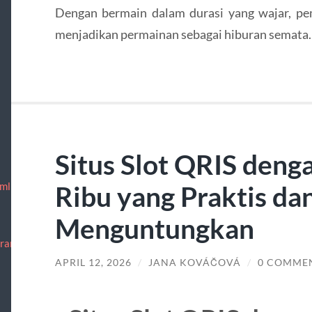
Dengan bermain dalam durasi yang wajar, pem
menjadikan permainan sebagai hiburan semata.
Situs Slot QRIS deng
tml
Ribu yang Praktis da
Menguntungkan
rant
APRIL 12, 2026
/
JANA KOVÁČOVÁ
/
0 COMME