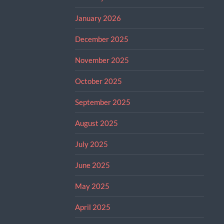
January 2026
December 2025
November 2025
October 2025
September 2025
August 2025
July 2025
June 2025
May 2025
April 2025