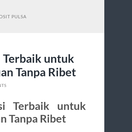
OSIT PULSA
 Terbaik untuk
an Tanpa Ribet
NTS
i Terbaik untuk
n Tanpa Ribet