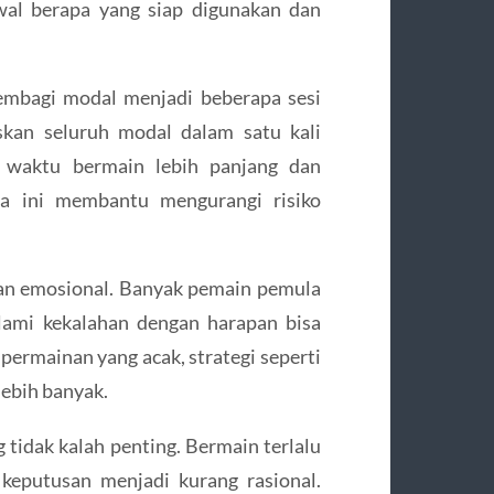
wal berapa yang siap digunakan dan
membagi modal menjadi beberapa sesi
skan seluruh modal dalam satu kali
 waktu bermain lebih panjang dan
ra ini membantu mengurangi risiko
san emosional. Banyak pemain pemula
lami kekalahan dengan harapan bisa
 permainan yang acak, strategi seperti
lebih banyak.
tidak kalah penting. Bermain terlalu
eputusan menjadi kurang rasional.