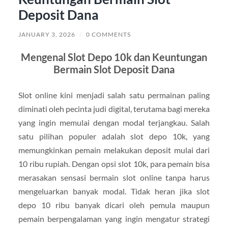
Deposit Dana
JANUARY 3, 2026
/
0 COMMENTS
Mengenal Slot Depo 10k dan Keuntungan
Bermain Slot Deposit Dana
Slot online kini menjadi salah satu permainan paling
diminati oleh pecinta judi digital, terutama bagi mereka
yang ingin memulai dengan modal terjangkau. Salah
satu pilihan populer adalah slot depo 10k, yang
memungkinkan pemain melakukan deposit mulai dari
10 ribu rupiah. Dengan opsi slot 10k, para pemain bisa
merasakan sensasi bermain slot online tanpa harus
mengeluarkan banyak modal. Tidak heran jika slot
depo 10 ribu banyak dicari oleh pemula maupun
pemain berpengalaman yang ingin mengatur strategi