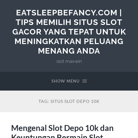
EATSLEEPBEFANCY.COM |
TIPS MEMILIH SITUS SLOT
GACOR YANG TEPAT UNTUK
MENINGKATKAN PELUANG
MENANG ANDA
slot maxwin
SHOW MENU
TAG:
SITUS SLOT DEPO 10K
Mengenal Slot Depo 10k dan
Keuntungan Bermain Slot