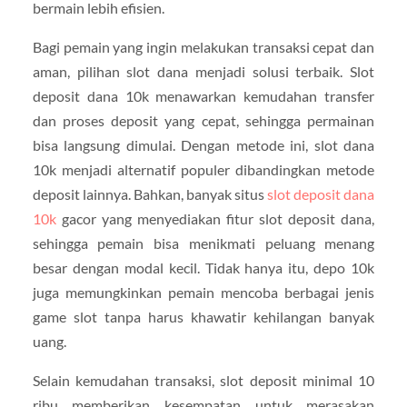
bermain lebih efisien.
Bagi pemain yang ingin melakukan transaksi cepat dan
aman, pilihan slot dana menjadi solusi terbaik. Slot
deposit dana 10k menawarkan kemudahan transfer
dan proses deposit yang cepat, sehingga permainan
bisa langsung dimulai. Dengan metode ini, slot dana
10k menjadi alternatif populer dibandingkan metode
deposit lainnya. Bahkan, banyak situs
slot deposit dana
10k
gacor yang menyediakan fitur slot deposit dana,
sehingga pemain bisa menikmati peluang menang
besar dengan modal kecil. Tidak hanya itu, depo 10k
juga memungkinkan pemain mencoba berbagai jenis
game slot tanpa harus khawatir kehilangan banyak
uang.
Selain kemudahan transaksi, slot deposit minimal 10
ribu memberikan kesempatan untuk merasakan