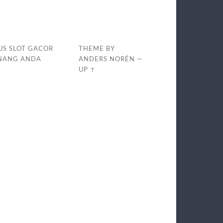
US SLOT GACOR
THEME BY
NANG ANDA
ANDERS NORÉN
—
UP ↑