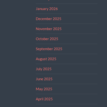
January 2026
December 2025
November 2025
October 2025
September 2025
August 2025
July 2025
June 2025
May 2025
April 2025