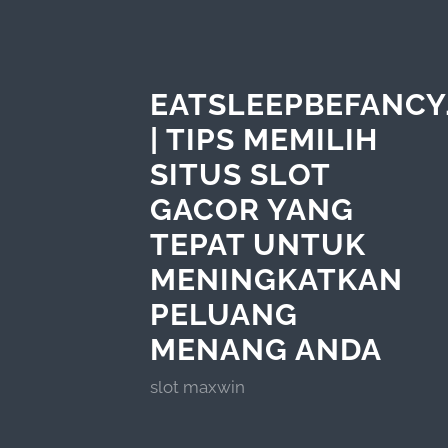
EATSLEEPBEFANCY
| TIPS MEMILIH
SITUS SLOT
GACOR YANG
TEPAT UNTUK
MENINGKATKAN
PELUANG
MENANG ANDA
slot maxwin