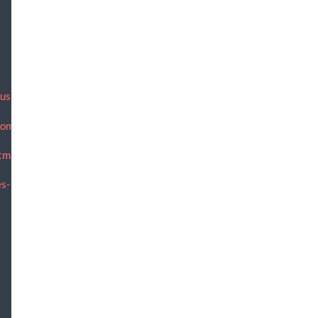
_us
home/
tml
s-