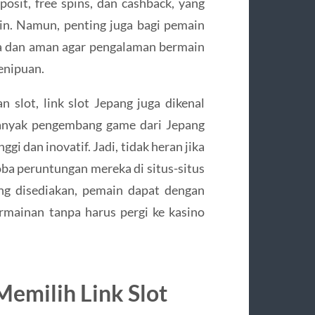
sit, free spins, dan cashback, yang
n. Namun, penting juga bagi pemain
ya dan aman agar pengalaman bermain
enipuan.
slot, link slot Jepang juga dikenal
. Banyak pengembang game dari Jepang
gi dan inovatif. Jadi, tidak heran jika
oba peruntungan mereka di situs-situs
ng disediakan, pemain dapat dengan
mainan tanpa harus pergi ke kasino
emilih Link Slot