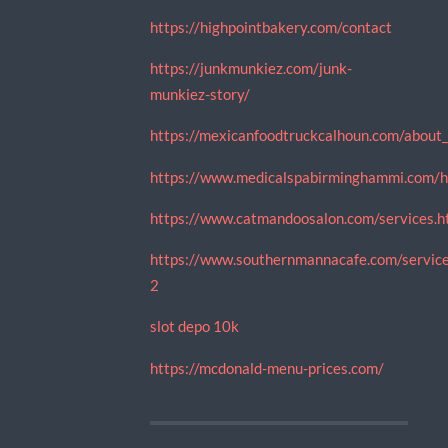
https://highpointbakery.com/contact
https://junkmunkiez.com/junk-
munkiez-story/
https://mexicanfoodtruckcalhoun.com/about
https://www.medicalspabirminghammi.com/
https://www.catmandoosalon.com/services.h
https://www.southernmannacafe.com/service
2
slot depo 10k
https://mcdonald-menu-prices.com/