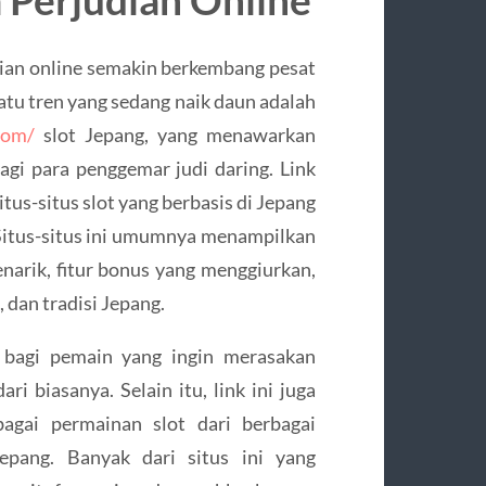
dian online semakin berkembang pesat
satu tren yang sedang naik daun adalah
com/
slot Jepang, yang menawarkan
gi para penggemar judi daring. Link
tus-situs slot yang berbasis di Jepang
Situs-situs ini umumnya menampilkan
narik, fitur bonus yang menggiurkan,
 dan tradisi Jepang.
g bagi pemain yang ingin merasakan
i biasanya. Selain itu, link ini juga
gai permainan slot dari berbagai
pang. Banyak dari situs ini yang