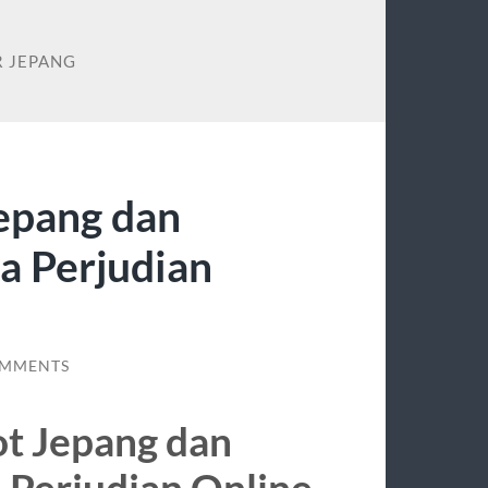
R JEPANG
epang dan
a Perjudian
OMMENTS
ot Jepang dan
 Perjudian Online