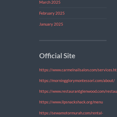
March 2025
February 2025
January 2025
Official Site
https://www.carmelnailsalon.com/services.h
https://morningglorymontessori.com/about/
https://www.restaurantglenwood.com/restau
https://www.ilpsnackshack.org/menu
https://sewamotormurah.com/rental-