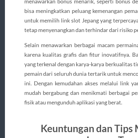
menawarkan bonus menarik, seperti bonus depo
bisa meningkatkan peluang kemenangan pemai
untuk memilih link slot Jepang yang terperca
tetap menyenangkan dan terhindar dari risiko p
Selain menawarkan berbagai macam permainan 
karena kualitas grafis dan fitur inovatifnya
yang terkenal dengan karya-karya berkualitas ting
pemain dari seluruh dunia tertarik untuk menc
ini. Dengan kemudahan akses melalui link ya
mudah bergabung dan menikmati berbagai per
fisik atau mengunduh aplikasi yang berat.
Keuntungan dan Tips M