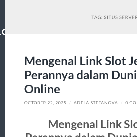
TAG:
SITUS SERVE
.COM
Mengenal Link Slot J
Perannya dalam Duni
Online
OCTOBER 22, 2025
/
ADELA STEFANOVA
/
0 C
Mengenal Link Sl
Perannya dalam Dunia