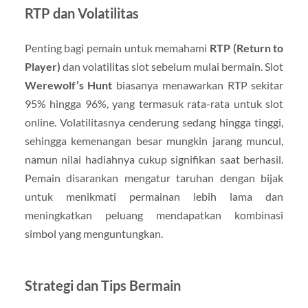
RTP dan Volatilitas
Penting bagi pemain untuk memahami
RTP (Return to
Player)
dan volatilitas slot sebelum mulai bermain. Slot
Werewolf’s Hunt
biasanya menawarkan RTP sekitar
95% hingga 96%, yang termasuk rata-rata untuk slot
online. Volatilitasnya cenderung sedang hingga tinggi,
sehingga kemenangan besar mungkin jarang muncul,
namun nilai hadiahnya cukup signifikan saat berhasil.
Pemain disarankan mengatur taruhan dengan bijak
untuk menikmati permainan lebih lama dan
meningkatkan peluang mendapatkan kombinasi
simbol yang menguntungkan.
Strategi dan Tips Bermain