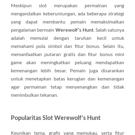
Meskipun slot merupakan permainan yang
mengandalkan keberuntungan, ada beberapa strategi
yang dapat membantu pemain memaksimalkan
pengalaman bermain
Werewolf’s Hunt
. Salah satunya
adalah memulai dengan taruhan kecil untuk
memahami pola simbol dan fitur bonus. Selain itu,
memanfaatkan putaran gratis dan fitur bonus mini
game akan meningkatkan peluang mendapatkan
kemenangan lebih besar. Pemain juga disarankan
untuk menetapkan batas kerugian dan kemenangan
agar permainan tetap menyenangkan dan tidak
menimbulkan tekanan.
Popularitas Slot Werewolf’s Hunt
Keunikan tema, grafis yang memukau, serta fitur