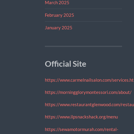
March 2025
February 2025
January 2025
Official Site
https://www.carmelnailsalon.com/services.h
https://morningglorymontessori.com/about/
https://www.restaurantglenwood.com/restau
https://www.ilpsnackshack.org/menu
https://sewamotormurah.com/rental-