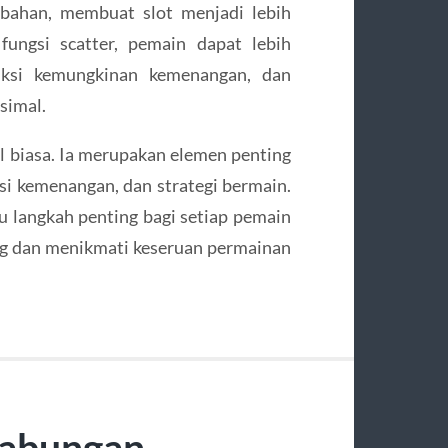
ambahan, membuat slot menjadi lebih
ungsi scatter, pemain dapat lebih
iksi kemungkinan kemenangan, dan
simal.
l biasa. Ia merupakan elemen penting
i kemenangan, dan strategi bermain.
tu langkah penting bagi setiap pemain
g dan menikmati keseruan permainan
Gabungan