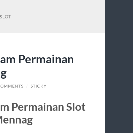
 SLOT
lam Permainan
ag
COMMENTS
/
STICKY
am Permainan Slot
Mennag