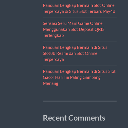
Panduan Lengkap Bermain Slot Online
Terpercaya di Situs Slot Terbaru Pay4d
Sensasi Seru Main Game Online
Menggunakan Slot Deposit QRIS
Terlengkap
Panduan Lengkap Bermain di Situs
Slot88 Resmi dan Slot Online
Terpercaya
Panduan Lengkap Bermain di Situs Slot
Gacor Hari Ini Paling Gampang
Menang
Recent Comments