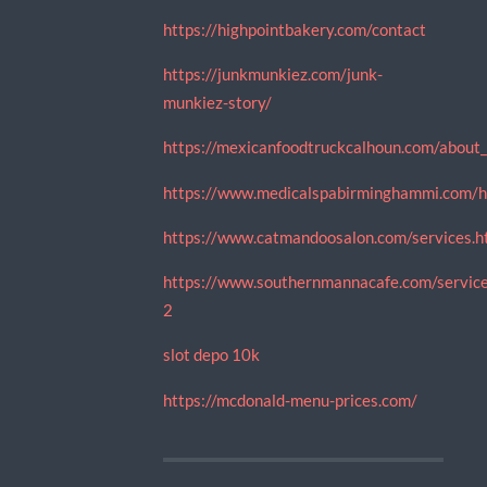
https://highpointbakery.com/contact
https://junkmunkiez.com/junk-
munkiez-story/
https://mexicanfoodtruckcalhoun.com/about
https://www.medicalspabirminghammi.com/
https://www.catmandoosalon.com/services.h
https://www.southernmannacafe.com/service
2
slot depo 10k
https://mcdonald-menu-prices.com/