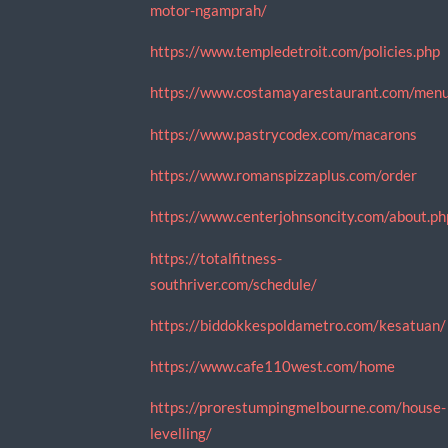
motor-ngamprah/
https://www.templedetroit.com/policies.php
https://www.costamayarestaurant.com/men
https://www.pastrycodex.com/macarons
https://www.romanspizzaplus.com/order
https://www.centerjohnsoncity.com/about.ph
https://totalfitness-
southriver.com/schedule/
https://biddokkespoldametro.com/kesatuan/
https://www.cafe110west.com/home
https://prorestumpingmelbourne.com/house-
levelling/