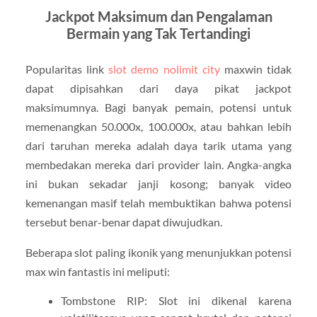
Jackpot Maksimum dan Pengalaman
Bermain yang Tak Tertandingi
Popularitas link
slot demo nolimit city
maxwin tidak
dapat dipisahkan dari daya pikat jackpot
maksimumnya. Bagi banyak pemain, potensi untuk
memenangkan 50.000x, 100.000x, atau bahkan lebih
dari taruhan mereka adalah daya tarik utama yang
membedakan mereka dari provider lain. Angka-angka
ini bukan sekadar janji kosong; banyak video
kemenangan masif telah membuktikan bahwa potensi
tersebut benar-benar dapat diwujudkan.
Beberapa slot paling ikonik yang menunjukkan potensi
max win fantastis ini meliputi:
Tombstone RIP: Slot ini dikenal karena