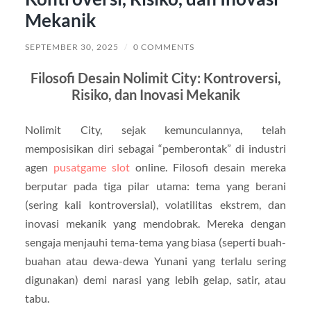
Mekanik
SEPTEMBER 30, 2025
/
0 COMMENTS
Filosofi Desain Nolimit City: Kontroversi,
Risiko, dan Inovasi Mekanik
Nolimit City, sejak kemunculannya, telah
memposisikan diri sebagai “pemberontak” di industri
agen
pusatgame slot
online. Filosofi desain mereka
berputar pada tiga pilar utama: tema yang berani
(sering kali kontroversial), volatilitas ekstrem, dan
inovasi mekanik yang mendobrak. Mereka dengan
sengaja menjauhi tema-tema yang biasa (seperti buah-
buahan atau dewa-dewa Yunani yang terlalu sering
digunakan) demi narasi yang lebih gelap, satir, atau
tabu.