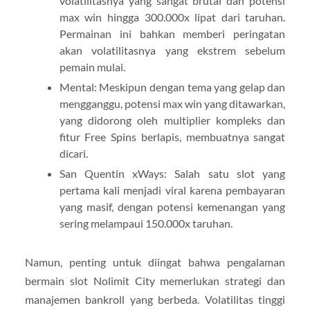
volatilitasnya yang sangat brutal dan potensi
max win hingga 300.000x lipat dari taruhan.
Permainan ini bahkan memberi peringatan
akan volatilitasnya yang ekstrem sebelum
pemain mulai.
Mental: Meskipun dengan tema yang gelap dan
mengganggu, potensi max win yang ditawarkan,
yang didorong oleh multiplier kompleks dan
fitur Free Spins berlapis, membuatnya sangat
dicari.
San Quentin xWays: Salah satu slot yang
pertama kali menjadi viral karena pembayaran
yang masif, dengan potensi kemenangan yang
sering melampaui 150.000x taruhan.
Namun, penting untuk diingat bahwa pengalaman
bermain slot Nolimit City memerlukan strategi dan
manajemen bankroll yang berbeda. Volatilitas tinggi