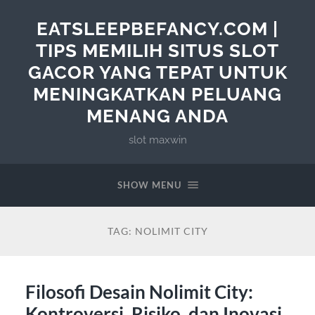
EATSLEEPBEFANCY.COM |
TIPS MEMILIH SITUS SLOT
GACOR YANG TEPAT UNTUK
MENINGKATKAN PELUANG
MENANG ANDA
slot maxwin
SHOW MENU
TAG:
NOLIMIT CITY
Filosofi Desain Nolimit City:
Kontroversi, Risiko, dan Inovasi