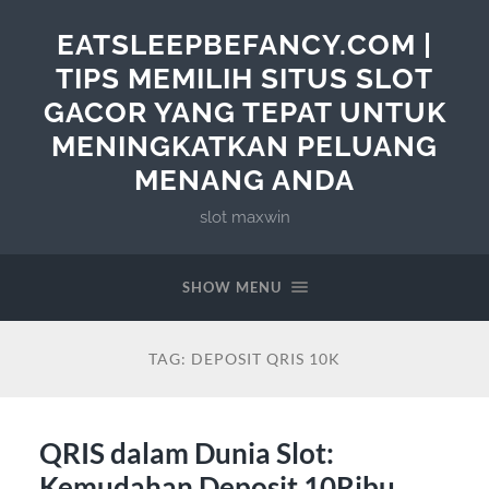
EATSLEEPBEFANCY.COM |
TIPS MEMILIH SITUS SLOT
GACOR YANG TEPAT UNTUK
MENINGKATKAN PELUANG
MENANG ANDA
slot maxwin
SHOW MENU
TAG:
DEPOSIT QRIS 10K
QRIS dalam Dunia Slot:
Kemudahan Deposit 10Ribu