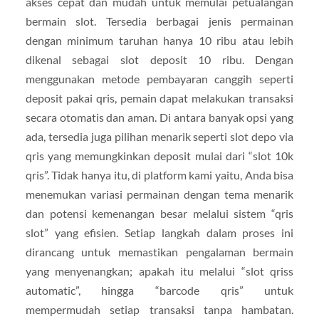
akses cepat dan mudah untuk memulai petualangan
bermain slot. Tersedia berbagai jenis permainan
dengan minimum taruhan hanya 10 ribu atau lebih
dikenal sebagai slot deposit 10 ribu. Dengan
menggunakan metode pembayaran canggih seperti
deposit pakai qris, pemain dapat melakukan transaksi
secara otomatis dan aman. Di antara banyak opsi yang
ada, tersedia juga pilihan menarik seperti slot depo via
qris yang memungkinkan deposit mulai dari “slot 10k
qris”. Tidak hanya itu, di platform kami yaitu, Anda bisa
menemukan variasi permainan dengan tema menarik
dan potensi kemenangan besar melalui sistem “qris
slot” yang efisien. Setiap langkah dalam proses ini
dirancang untuk memastikan pengalaman bermain
yang menyenangkan; apakah itu melalui “slot qriss
automatic”, hingga “barcode qris” untuk
mempermudah setiap transaksi tanpa hambatan.