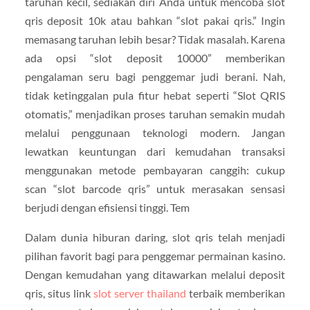
taruhan kecil, sediakan diri Anda untuk mencoba slot
qris deposit 10k atau bahkan “slot pakai qris.” Ingin
memasang taruhan lebih besar? Tidak masalah. Karena
ada opsi “slot deposit 10000” memberikan
pengalaman seru bagi penggemar judi berani. Nah,
tidak ketinggalan pula fitur hebat seperti “Slot QRIS
otomatis,” menjadikan proses taruhan semakin mudah
melalui penggunaan teknologi modern. Jangan
lewatkan keuntungan dari kemudahan transaksi
menggunakan metode pembayaran canggih: cukup
scan “slot barcode qris” untuk merasakan sensasi
berjudi dengan efisiensi tinggi. Tem
Dalam dunia hiburan daring, slot qris telah menjadi
pilihan favorit bagi para penggemar permainan kasino.
Dengan kemudahan yang ditawarkan melalui deposit
qris, situs link
slot server thailand
terbaik memberikan