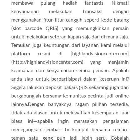
membawa pulang hadiah fantastis. Nikmati
kenyamanan melakukan transaksi dengan
menggunakan fitur-fitur canggih seperti kode batang
(slot barcode QRIS) yang memungkinkan pemain
untuk melakukan setoran kapan saja dan di mana saja.
Temukan juga keuntungan dari layanan kami melalui
platform resmi di [highlandvisioncenter.com]
(http://highlandvisioncenter.com) yang menjamin
keamanan dan kenyamanan semua pemain. Apakah
anda siap untuk berpartisipasi dalam keseruan ini?
Segera lakukan deposit pakai QRIS sekarang juga dan
bergabunglah bersama komunitas pecinta judi online
lainnya.Dengan banyaknya ragam pilihan tersedia,
tidak ada alasan untuk melewatkan kesempatan luar
biasa ini—apabila ingin merasakan pengalaman
menegangkan sembari berkumpul bersama teman-
teman satu geng pun jadi lebih seru. Cobalah