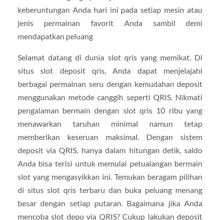
keberuntungan Anda hari ini pada setiap mesin atau
jenis permainan favorit Anda sambil demi
mendapatkan peluang
Selamat datang di dunia slot qris yang memikat. Di
situs slot deposit qris, Anda dapat menjelajahi
berbagai permainan seru dengan kemudahan deposit
menggunakan metode canggih seperti QRIS. Nikmati
pengalaman bermain dengan slot qris 10 ribu yang
menawarkan taruhan minimal namun tetap
memberikan keseruan maksimal. Dengan sistem
deposit via QRIS, hanya dalam hitungan detik, saldo
Anda bisa terisi untuk memulai petualangan bermain
slot yang mengasyikkan ini. Temukan beragam pilihan
di situs slot qris terbaru dan buka peluang menang
besar dengan setiap putaran. Bagaimana jika Anda
mencoba slot depo via QRIS? Cukup lakukan deposit