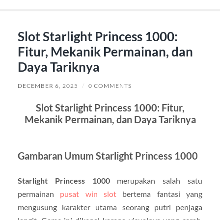
Slot Starlight Princess 1000:
Fitur, Mekanik Permainan, dan
Daya Tariknya
DECEMBER 6, 2025
/
0 COMMENTS
Slot
Starlight Princess 1000
: Fitur,
Mekanik Permainan, dan Daya Tariknya
Gambaran Umum Starlight Princess 1000
Starlight Princess 1000
merupakan salah satu
permainan
pusat win slot
bertema fantasi yang
mengusung karakter utama seorang putri penjaga