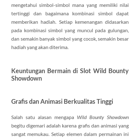
mengetahui simbol-simbol mana yang memiliki nilai
tertinggi dan bagaimana kombinasi simbol dapat
memberikan hadiah. Setiap kemenangan didasarkan
pada kombinasi simbol yang muncul pada gulungan,
dan semakin banyak simbol yang cocok, semakin besar
hadiah yang akan diterima.
Keuntungan Bermain di Slot Wild Bounty
Showdown
Grafis dan Animasi Berkualitas Tinggi
Salah satu alasan mengapa
Wild Bounty Showdown
begitu digemari adalah karena grafis dan animasi yang
sangat memukau. Setiap elemen dalam permainan ini