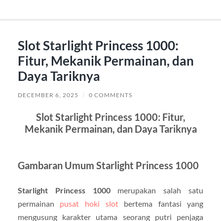
Slot Starlight Princess 1000:
Fitur, Mekanik Permainan, dan
Daya Tariknya
DECEMBER 6, 2025
/
0 COMMENTS
Slot
Starlight Princess 1000
: Fitur,
Mekanik Permainan, dan Daya Tariknya
Gambaran Umum Starlight Princess 1000
Starlight Princess 1000
merupakan salah satu
permainan
pusat hoki slot
bertema fantasi yang
mengusung karakter utama seorang putri penjaga