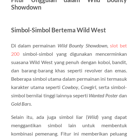
Showdown
Simbol-Simbol Bertema Wild West
Di dalam permainan
Wild Bounty Showdown
,
slot bet
200
simbol-simbol yang digunakan mencerminkan
suasana Wild West yang penuh dengan koboi, bandit,
dan barang-barang khas seperti revolver dan emas.
Beberapa simbol utama dalam permainan ini termasuk
karakter utama seperti
Cowboy
,
Cowgirl
, serta simbol-
simbol bernilai tinggi lainnya seperti
Wanted Poster
dan
Gold Bars
.
Selain itu, ada juga simbol liar (
Wild
) yang dapat
menggantikan simbol lain untuk membentuk
kombinasi pemenang. Fitur ini memberikan peluang