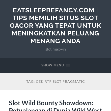
EATSLEEPBEFANCY.COM |
TIPS MEMILIH SITUS SLOT
GACOR YANG TEPAT UNTUK
MENINGKATKAN PELUANG
MENANG ANDA
slot maxwin
SHOW MENU
TAG:
CEK RTP SLOT PRAGMATIC
Slot Wild Bounty Showdown:
Petualangan di Dunia Wild West