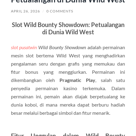
APRIL 26, 2026
/
0 COMMENTS
Slot Wild Bounty Showdown: Petualangan
di Dunia Wild West
slot pusatwin
Wild Bounty Showdown
adalah permainan
mesin slot bertema Wild West yang menghadirkan
pengalaman seru dengan grafis yang memukau dan
fitur bonus yang menggiurkan. Permainan ini
dikembangkan oleh
Pragmatic Play
, salah satu
penyedia permainan kasino terkemuka. Dalam
permainan ini, pemain akan diajak berpetualang ke
dunia koboi, di mana mereka dapat berburu hadiah
besar melalui berbagai simbol dan fitur menarik.
Fitur Unggulan dalam Wild Bounty