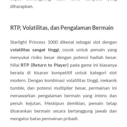
diharapkan.
RTP, Volatilitas, dan Pengalaman Bermain
Starlight Princess 1000 dikenal sebagai slot dengan
volatilitas sangat tinggi
, cocok untuk pemain yang
menyukai risiko besar dengan potensi hadiah besar.
Nilai
RTP (Return to Player)
pada game ini biasanya
berada di kisaran kompetitif untuk kategori slot
modern. Dengan kombinasi volatilitas tinggi, mekanik
tumble, dan potensi multiplier besar, permainan ini
menawarkan pengalaman bermain yang intens dan
penuh kejutan. Meskipun demikian, pemain tetap
disarankan bermain secara bertanggung jawab dan
mengatur batas permainan pribadi.