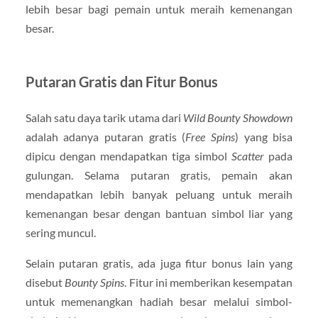
lebih besar bagi pemain untuk meraih kemenangan
besar.
Putaran Gratis dan Fitur Bonus
Salah satu daya tarik utama dari
Wild Bounty Showdown
adalah adanya putaran gratis (
Free Spins
) yang bisa
dipicu dengan mendapatkan tiga simbol
Scatter
pada
gulungan. Selama putaran gratis, pemain akan
mendapatkan lebih banyak peluang untuk meraih
kemenangan besar dengan bantuan simbol liar yang
sering muncul.
Selain putaran gratis, ada juga fitur bonus lain yang
disebut
Bounty Spins
. Fitur ini memberikan kesempatan
untuk memenangkan hadiah besar melalui simbol-