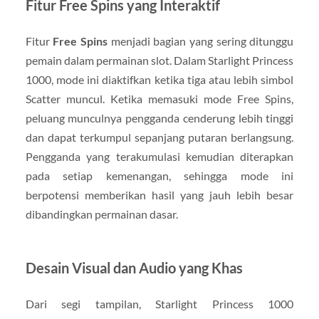
Fitur Free Spins yang Interaktif
Fitur
Free Spins
menjadi bagian yang sering ditunggu
pemain dalam permainan slot. Dalam Starlight Princess
1000, mode ini diaktifkan ketika tiga atau lebih simbol
Scatter muncul. Ketika memasuki mode Free Spins,
peluang munculnya pengganda cenderung lebih tinggi
dan dapat terkumpul sepanjang putaran berlangsung.
Pengganda yang terakumulasi kemudian diterapkan
pada setiap kemenangan, sehingga mode ini
berpotensi memberikan hasil yang jauh lebih besar
dibandingkan permainan dasar.
Desain Visual dan Audio yang Khas
Dari segi tampilan, Starlight Princess 1000