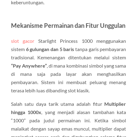
keberuntungan.
Mekanisme Permainan dan Fitur Unggulan
slot gacor
Starlight Princess 1000 menggunakan
sistem
6 gulungan dan 5 baris
tanpa garis pembayaran
tradisional. Kemenangan ditentukan melalui sistem
“Pay Anywhere”
, di mana kombinasi simbol yang sama
di mana saja pada layar akan menghasilkan
pembayaran. Sistem ini membuat peluang menang
terasa lebih luas dibanding slot klasik.
Salah satu daya tarik utama adalah fitur
Multiplier
hingga 1000x
, yang menjadi alasan tambahan kata
“1000” pada judul permainan ini. Ketika simbol
malaikat dengan sayap emas muncul, multiplier dapat
meningkat secara acak dan digabungkan selama fitur