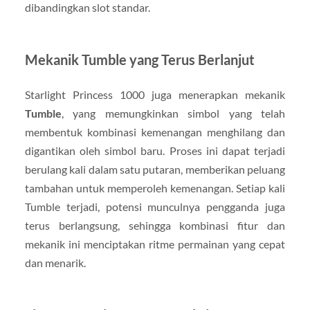
dibandingkan slot standar.
Mekanik Tumble yang Terus Berlanjut
Starlight Princess 1000 juga menerapkan mekanik
Tumble
, yang memungkinkan simbol yang telah
membentuk kombinasi kemenangan menghilang dan
digantikan oleh simbol baru. Proses ini dapat terjadi
berulang kali dalam satu putaran, memberikan peluang
tambahan untuk memperoleh kemenangan. Setiap kali
Tumble terjadi, potensi munculnya pengganda juga
terus berlangsung, sehingga kombinasi fitur dan
mekanik ini menciptakan ritme permainan yang cepat
dan menarik.