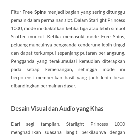
Fitur
Free Spins
menjadi bagian yang sering ditunggu
pemain dalam permainan slot. Dalam Starlight Princess
1000, mode ini diaktifkan ketika tiga atau lebih simbol
Scatter muncul. Ketika memasuki mode Free Spins,
peluang munculnya pengganda cenderung lebih tinggi
dan dapat terkumpul sepanjang putaran berlangsung.
Pengganda yang terakumulasi kemudian diterapkan
pada setiap kemenangan, sehingga mode ini
berpotensi memberikan hasil yang jauh lebih besar
dibandingkan permainan dasar.
Desain Visual dan Audio yang Khas
Dari segi tampilan, Starlight Princess 1000
menghadirkan suasana langit berkilaunya dengan