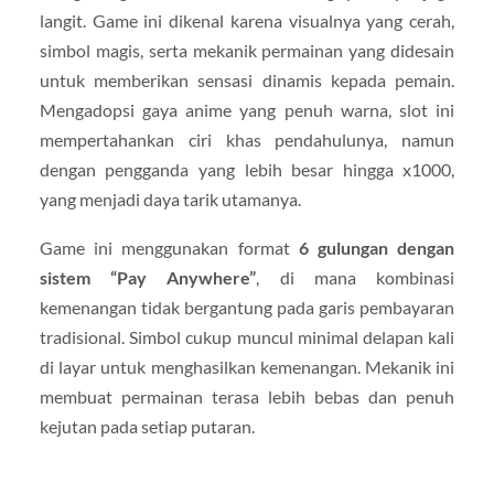
langit. Game ini dikenal karena visualnya yang cerah,
simbol magis, serta mekanik permainan yang didesain
untuk memberikan sensasi dinamis kepada pemain.
Mengadopsi gaya anime yang penuh warna, slot ini
mempertahankan ciri khas pendahulunya, namun
dengan pengganda yang lebih besar hingga x1000,
yang menjadi daya tarik utamanya.
Game ini menggunakan format
6 gulungan dengan
sistem “Pay Anywhere”
, di mana kombinasi
kemenangan tidak bergantung pada garis pembayaran
tradisional. Simbol cukup muncul minimal delapan kali
di layar untuk menghasilkan kemenangan. Mekanik ini
membuat permainan terasa lebih bebas dan penuh
kejutan pada setiap putaran.