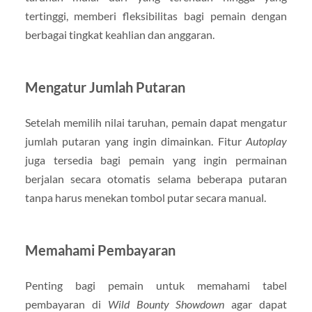
tertinggi, memberi fleksibilitas bagi pemain dengan
berbagai tingkat keahlian dan anggaran.
Mengatur Jumlah Putaran
Setelah memilih nilai taruhan, pemain dapat mengatur
jumlah putaran yang ingin dimainkan. Fitur
Autoplay
juga tersedia bagi pemain yang ingin permainan
berjalan secara otomatis selama beberapa putaran
tanpa harus menekan tombol putar secara manual.
Memahami Pembayaran
Penting bagi pemain untuk memahami tabel
pembayaran di
Wild Bounty Showdown
agar dapat