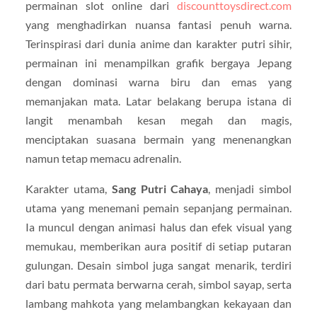
permainan slot online dari
discounttoysdirect.com
yang menghadirkan nuansa fantasi penuh warna.
Terinspirasi dari dunia anime dan karakter putri sihir,
permainan ini menampilkan grafik bergaya Jepang
dengan dominasi warna biru dan emas yang
memanjakan mata. Latar belakang berupa istana di
langit menambah kesan megah dan magis,
menciptakan suasana bermain yang menenangkan
namun tetap memacu adrenalin.
Karakter utama,
Sang Putri Cahaya
, menjadi simbol
utama yang menemani pemain sepanjang permainan.
Ia muncul dengan animasi halus dan efek visual yang
memukau, memberikan aura positif di setiap putaran
gulungan. Desain simbol juga sangat menarik, terdiri
dari batu permata berwarna cerah, simbol sayap, serta
lambang mahkota yang melambangkan kekayaan dan