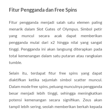
Fitur Pengganda dan Free Spins
Fitur pengganda menjadi salah satu elemen paling
menarik dalam Slot Gates of Olympus. Simbol petir
yang muncul secara acak dapat memberikan
pengganda mulai dari x2 hingga nilai yang sangat
tinggi. Pengganda ini akan langsung diterapkan pada
total kemenangan dalam satu putaran atau rangkaian
tumble.
Selain itu, terdapat fitur free spins yang dapat
diaktifkan ketika sejumlah simbol scatter muncul.
Dalam mode free spins, peluang munculnya pengganda
besar menjadi lebih tinggi, sehingga meningkatkan
potensi kemenangan secara signifikan. Zeus akan
tampil lebih sering, seolah memberikan berkah kepada