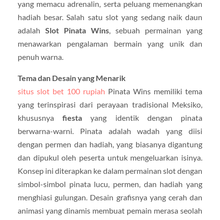
yang memacu adrenalin, serta peluang memenangkan
hadiah besar. Salah satu slot yang sedang naik daun
adalah
Slot Pinata Wins
, sebuah permainan yang
menawarkan pengalaman bermain yang unik dan
penuh warna.
Tema dan Desain yang Menarik
situs slot bet 100 rupiah
Pinata Wins memiliki tema
yang terinspirasi dari perayaan tradisional Meksiko,
khususnya
fiesta
yang identik dengan pinata
berwarna-warni. Pinata adalah wadah yang diisi
dengan permen dan hadiah, yang biasanya digantung
dan dipukul oleh peserta untuk mengeluarkan isinya.
Konsep ini diterapkan ke dalam permainan slot dengan
simbol-simbol pinata lucu, permen, dan hadiah yang
menghiasi gulungan. Desain grafisnya yang cerah dan
animasi yang dinamis membuat pemain merasa seolah