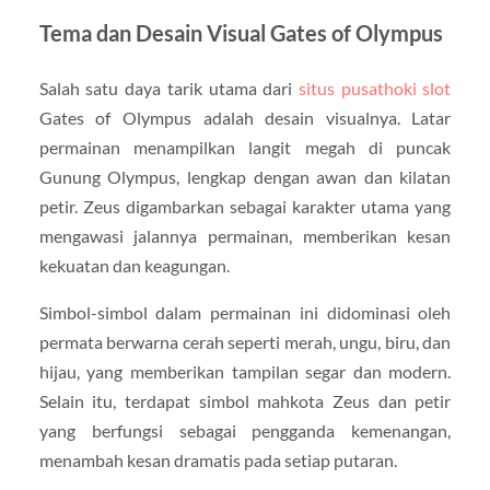
Tema dan Desain Visual Gates of Olympus
Salah satu daya tarik utama dari
situs pusathoki slot
Gates of Olympus adalah desain visualnya. Latar
permainan menampilkan langit megah di puncak
Gunung Olympus, lengkap dengan awan dan kilatan
petir. Zeus digambarkan sebagai karakter utama yang
mengawasi jalannya permainan, memberikan kesan
kekuatan dan keagungan.
Simbol-simbol dalam permainan ini didominasi oleh
permata berwarna cerah seperti merah, ungu, biru, dan
hijau, yang memberikan tampilan segar dan modern.
Selain itu, terdapat simbol mahkota Zeus dan petir
yang berfungsi sebagai pengganda kemenangan,
menambah kesan dramatis pada setiap putaran.