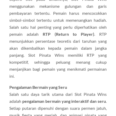
menggunakan mekanisme gulungan dan garis
pembayaran tertentu. Pemain harus mencocokkan
simbol-simbol tertentu untuk memenangkan hadiah.
Salah satu hal penting yang perlu diperhatikan oleh
pemain adalah
RTP (Return to Player)
. RTP
menunjukkan persentase teoretis dari taruhan yang
akan dikembalikan kepada pemain dalam jangka
panjang. Slot Pinata Wins memiliki RTP yang
kompetitif, sehingga peluang menang cukup
menjanjikan bagi pemain yang menikmati permainan
ini.
Pengalaman Bermain yang Seru
Salah satu daya tarik utama dari Slot Pinata Wins
adalah
pengalaman bermain yang interaktif dan seru
.
Setiap putaran dipenuhi dengan suara permen jatuh,
musik fiesta yang meriah, dan animasi pinata yang