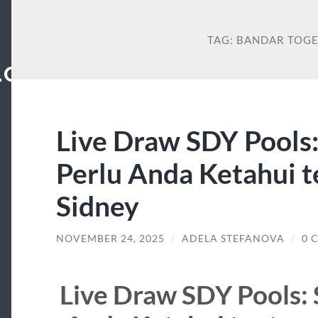
TAG:
BANDAR TOGE
.COM
Live Draw SDY Pools
Perlu Anda Ketahui t
Sidney
NOVEMBER 24, 2025
/
ADELA STEFANOVA
/
0 
Live Draw SDY Pools: