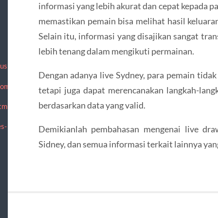
informasi yang lebih akurat dan cepat kepada pa
memastikan pemain bisa melihat hasil keluara
Selain itu, informasi yang disajikan sangat tr
lebih tenang dalam mengikuti permainan.
_us
Dengan adanya live Sydney, para pemain tidak
home/
tetapi juga dapat merencanakan langkah-lang
berdasarkan data yang valid.
tml
s-
Demikianlah pembahasan mengenai live draw
Sidney, dan semua informasi terkait lainnya yan