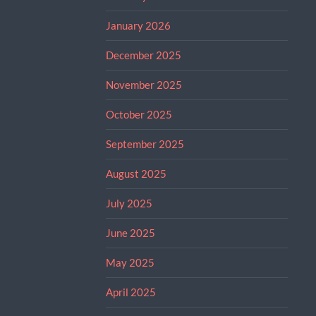
January 2026
December 2025
November 2025
October 2025
September 2025
August 2025
July 2025
June 2025
May 2025
April 2025