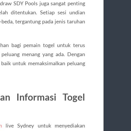
e draw SDY Pools juga sangat penting
lah ditentukan. Setiap sesi undian
beda, tergantung pada jenis taruhan
ahan bagi pemain togel untuk terus
 peluang menang yang ada. Dengan
h baik untuk memaksimalkan peluang
an Informasi Togel
m
live Sydney untuk menyediakan