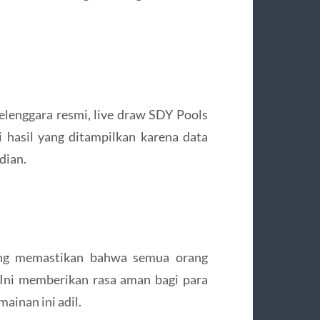
elenggara resmi, live draw SDY Pools
 hasil yang ditampilkan karena data
dian.
ung memastikan bahwa semua orang
 Ini memberikan rasa aman bagi para
ainan ini adil.