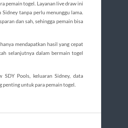
ra pemain togel. Layanan live draw ini
n Sidney tanpa perlu menunggu lama.
ansparan dan sah, sehingga pemain bisa
 hanya mendapatkan hasil yang cepat
kah selanjutnya dalam bermain togel
 SDY Pools, keluaran Sidney, data
g penting untuk para pemain togel.