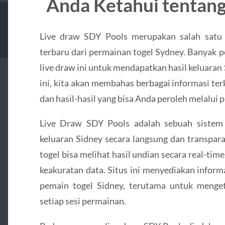
Anda Ketahui tentang
Live draw SDY Pools merupakan salah satu 
terbaru dari permainan togel Sydney. Banyak 
live draw ini untuk mendapatkan hasil keluaran 
ini, kita akan membahas berbagai informasi ter
dan hasil-hasil yang bisa Anda peroleh melalui p
Live Draw SDY Pools adalah sebuah sistem 
keluaran Sidney secara langsung dan transpara
togel bisa melihat hasil undian secara real-ti
keakuratan data. Situs ini menyediakan inform
pemain togel Sidney, terutama untuk menge
setiap sesi permainan.