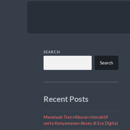
SEARCH
Search
Recent Posts
Menelaah Tren Hiburan Interaktif
serta Kenyamanan Akses di Era Digital