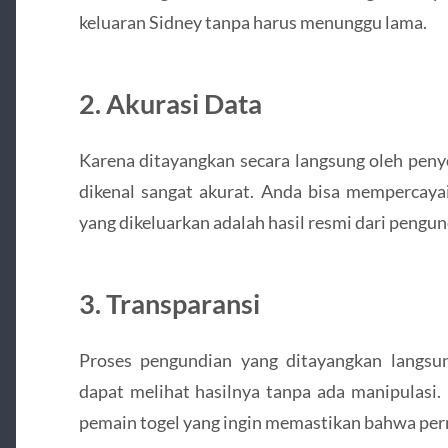
keluaran Sidney tanpa harus menunggu lama.
2. Akurasi Data
Karena ditayangkan secara langsung oleh peny
dikenal sangat akurat. Anda bisa mempercayai
yang dikeluarkan adalah hasil resmi dari pengun
3. Transparansi
Proses pengundian yang ditayangkan langs
dapat melihat hasilnya tanpa ada manipulasi.
pemain togel yang ingin memastikan bahwa perm